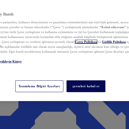
y Bandı
 partnerleri, kullanıcı deneyiminizi ve pazarlama yöntemlerimizi size özel hale getirmek, ayrıca 
zınıza çerezler ve benzer teknolojiler (“Çerez ”) yerleştirmek istemektedir.
“Kabul ediyorum”
üz
 (i) her türlü Çerez yerleştirme ve kullanma eylemimize ve (ii) bu Çerezleri kullanarak topladığım
rimizi kullanmanız sonucunda bunlardan elde ettiğimiz analitik bilgilerle birleştirerek işlememize
 Çerez yerleştirme ve verilerin işlenmesi ayrıntılı olarak
Çerez Politikası
ve
Gizlilik Politikası
iç
. Bu açıklamalar özellikle tam olarak neyin amaçlandığı, üçüncü taraf alıcıların kim olduğu ve çe
dadır. Eğer kendi tercihlerinizi kullanmak isterseniz Çerez yerleştirme işlemini Çerez Ayarları içi
.
yükleyin
Künye
Tanımlama Bilgisi Ayarları
çerezleri kabul et