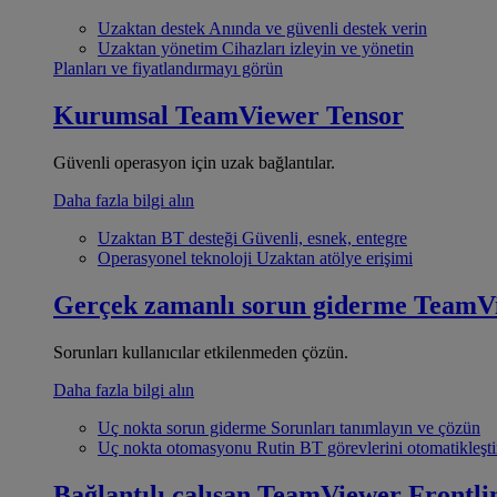
Uzaktan destek
Anında ve güvenli destek verin
Uzaktan yönetim
Cihazları izleyin ve yönetin
Planları ve fiyatlandırmayı görün
Kurumsal
TeamViewer Tensor
Güvenli operasyon için uzak bağlantılar.
Daha fazla bilgi alın
Uzaktan BT desteği
Güvenli, esnek, entegre
Operasyonel teknoloji
Uzaktan atölye erişimi
Gerçek zamanlı sorun giderme
TeamV
Sorunları kullanıcılar etkilenmeden çözün.
Daha fazla bilgi alın
Uç nokta sorun giderme
Sorunları tanımlayın ve çözün
Uç nokta otomasyonu
Rutin BT görevlerini otomatikleşti
Bağlantılı çalışan
TeamViewer Frontli