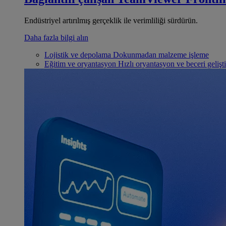
Endüstriyel artırılmış gerçeklik ile verimliliği sürdürün.
Daha fazla bilgi alın
Lojistik ve depolama
Dokunmadan malzeme işleme
Eğitim ve oryantasyon
Hızlı oryantasyon ve beceri gelişt