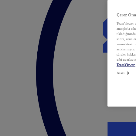
Çerez Ona
TeamViewer ve
amaçlarla ciha
tıkladığınızda
sonra, ürünle
vermektesiniz.
açıklanmıştır
süreler hakkın
gibi uyarlayın
TeamViewer 
Baskı