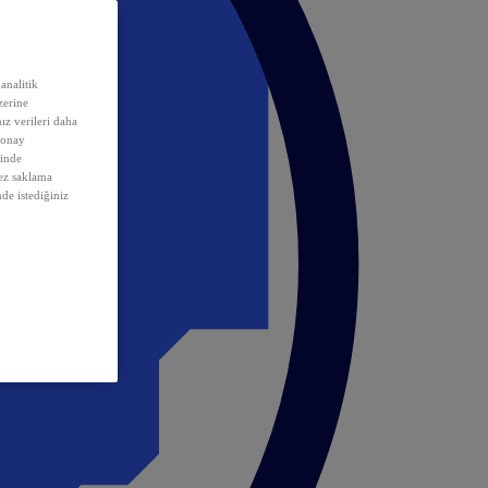
analitik
erine
ız verileri daha
 onay
inde
rez saklama
nde istediğiniz