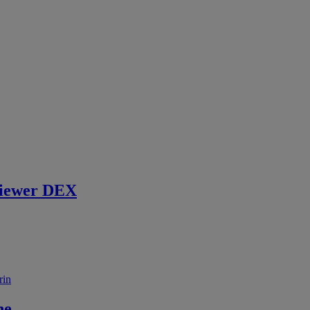
iewer DEX
rin
ne