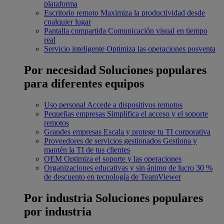
plataforma
Escritorio remoto
Maximiza la productividad desde
cualquier lugar
Pantalla compartida
Comunicación visual en tiempo
real
Servicio inteligente
Optimiza las operaciones posventa
Por necesidad
Soluciones populares
para diferentes equipos
Uso personal
Accede a dispositivos remotos
Pequeñas empresas
Simplifica el acceso y el soporte
remotos
Grandes empresas
Escala y protege tu TI corporativa
Proveedores de servicios gestionados
Gestiona y
mantén la TI de tus clientes
OEM
Optimiza el soporte y las operaciones
Organizaciones educativas y sin ánimo de lucro
30 %
de descuento en tecnología de TeamViewer
Por industria
Soluciones populares
por industria