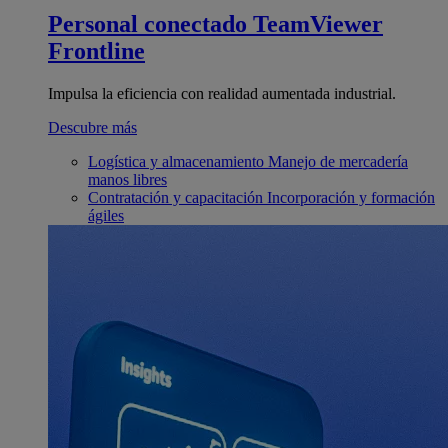
Personal conectado
TeamViewer
Frontline
Impulsa la eficiencia con realidad aumentada industrial.
Descubre más
Logística y almacenamiento
Manejo de mercadería
manos libres
Contratación y capacitación
Incorporación y formación
ágiles