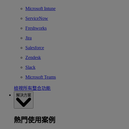
Microsoft Intune
ServiceNow
Freshworks
Jira
Salesforce
Zendesk
Slack
Microsoft Teams
檢視所有整合功能
解決方案
熱門使用案例