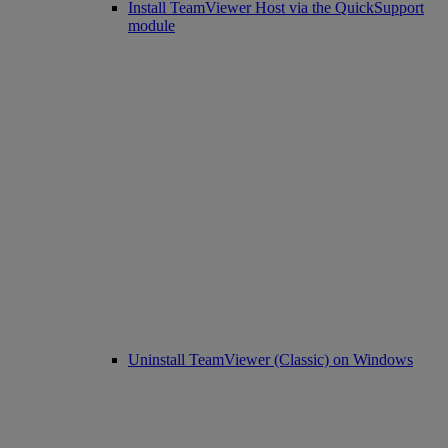
Install TeamViewer Host via the QuickSupport
module
Uninstall TeamViewer (Classic) on Windows