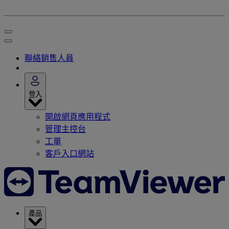
聯絡銷售人員
登入
開啟網頁應用程式
管理主控台
工單
客戶入口網站
產品