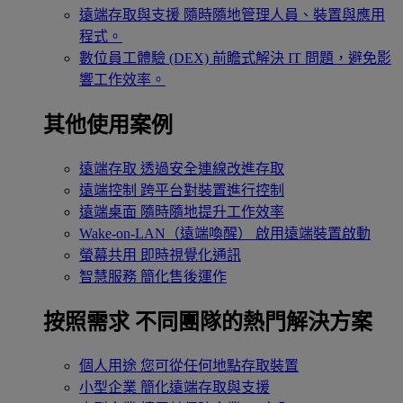
遠端存取與支援
隨時隨地管理人員、裝置與應用
程式。
數位員工體驗 (DEX)
前瞻式解決 IT 問題，避免影
響工作效率。
其他使用案例
遠端存取
透過安全連線改進存取
遠端控制
跨平台對裝置進行控制
遠端桌面
隨時隨地提升工作效率
Wake-on-LAN（遠端喚醒）
啟用遠端裝置啟動
螢幕共用
即時視覺化通訊
智慧服務
簡化售後運作
按照需求
不同團隊的熱門解決方案
個人用途
您可從任何地點存取裝置
小型企業
簡化遠端存取與支援