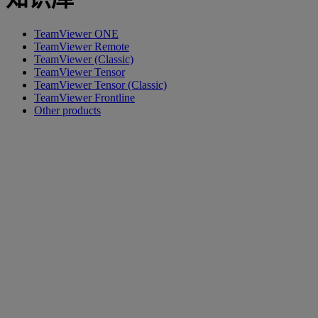
TeamViewer ONE
TeamViewer Remote
TeamViewer (Classic)
TeamViewer Tensor
TeamViewer Tensor (Classic)
TeamViewer Frontline
Other products