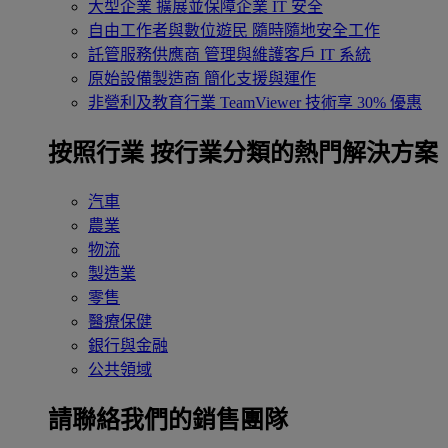
大型企業
擴展並保障企業 IT 安全
自由工作者與數位遊民
隨時隨地安全工作
託管服務供應商
管理與維護客戶 IT 系統
原始設備製造商
簡化支援與運作
非營利及教育行業
TeamViewer 技術享 30% 優惠
按照行業
按行業分類的熱門解決方案
汽車
農業
物流
製造業
零售
醫療保健
銀行與金融
公共領域
請聯絡我們的銷售團隊