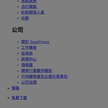
系統狀態
自訂模組
針對開發人員
社群
公司
關於 TeamViewer
工作機會
投資商
新聞中心
領導層
體育行業夥伴關係
可持續發展及企業社會責任
公司治理
價格
免費下載