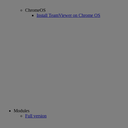
ChromeOS
Install TeamViewer on Chrome OS
Modules
Full version