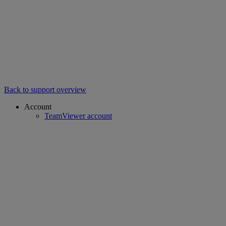
Back to support overview
Account
TeamViewer account