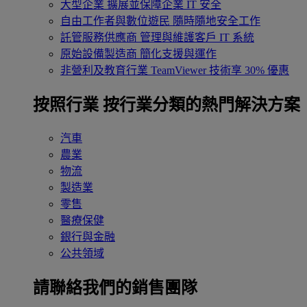
大型企業
擴展並保障企業 IT 安全
自由工作者與數位遊民
隨時隨地安全工作
託管服務供應商
管理與維護客戶 IT 系統
原始設備製造商
簡化支援與運作
非營利及教育行業
TeamViewer 技術享 30% 優惠
按照行業
按行業分類的熱門解決方案
汽車
農業
物流
製造業
零售
醫療保健
銀行與金融
公共領域
請聯絡我們的銷售團隊