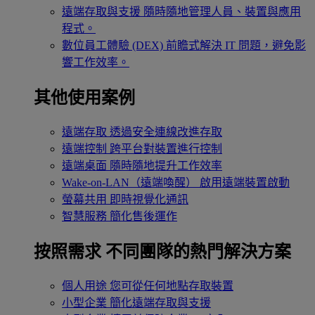
遠端存取與支援
隨時隨地管理人員、裝置與應用
程式。
數位員工體驗 (DEX)
前瞻式解決 IT 問題，避免影
響工作效率。
其他使用案例
遠端存取
透過安全連線改進存取
遠端控制
跨平台對裝置進行控制
遠端桌面
隨時隨地提升工作效率
Wake-on-LAN（遠端喚醒）
啟用遠端裝置啟動
螢幕共用
即時視覺化通訊
智慧服務
簡化售後運作
按照需求
不同團隊的熱門解決方案
個人用途
您可從任何地點存取裝置
小型企業
簡化遠端存取與支援