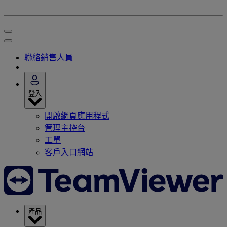
聯絡銷售人員
登入
開啟網頁應用程式
管理主控台
工單
客戶入口網站
產品