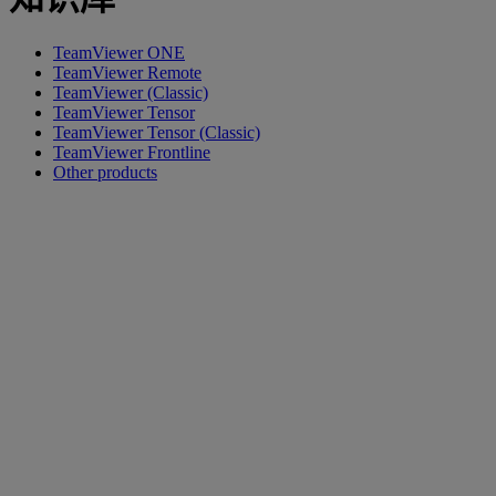
TeamViewer ONE
TeamViewer Remote
TeamViewer (Classic)
TeamViewer Tensor
TeamViewer Tensor (Classic)
TeamViewer Frontline
Other products