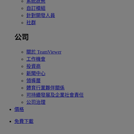
系統狀態
自訂模組
針對開發人員
社群
公司
關於 TeamViewer
工作機會
投資商
新聞中心
領導層
體育行業夥伴關係
可持續發展及企業社會責任
公司治理
價格
免費下載