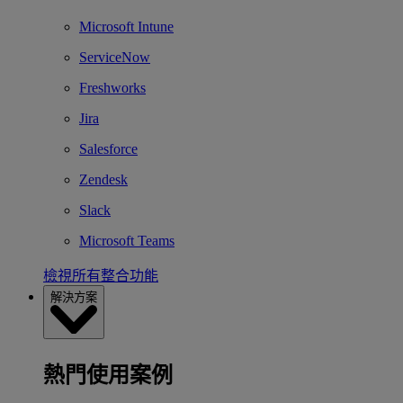
Microsoft Intune
ServiceNow
Freshworks
Jira
Salesforce
Zendesk
Slack
Microsoft Teams
檢視所有整合功能
解決方案
熱門使用案例