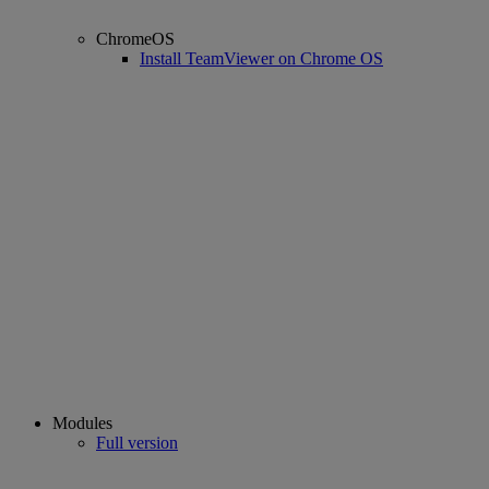
ChromeOS
Install TeamViewer on Chrome OS
Modules
Full version