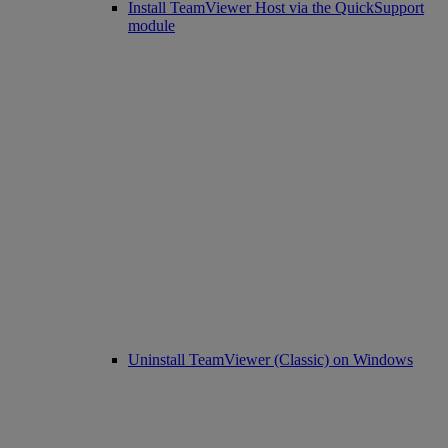
Install TeamViewer Host via the QuickSupport
module
Uninstall TeamViewer (Classic) on Windows