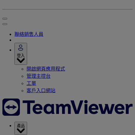
聯絡銷售人員
登入
開啟網頁應用程式
管理主控台
工單
客戶入口網站
產品