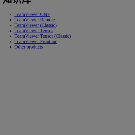
TeamViewer ONE
TeamViewer Remote
TeamViewer (Classic)
TeamViewer Tensor
TeamViewer Tensor (Classic)
TeamViewer Frontline
Other products