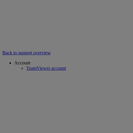
Back to support overview
Account
TeamViewer account