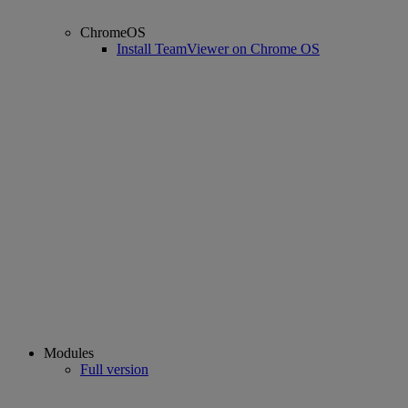
ChromeOS
Install TeamViewer on Chrome OS
Modules
Full version