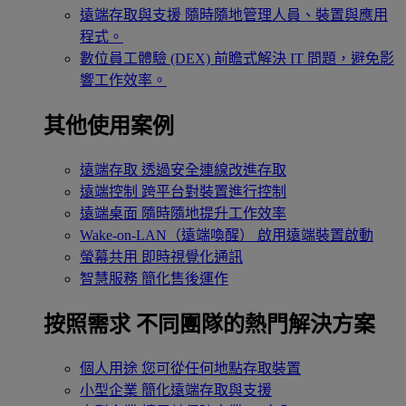
遠端存取與支援
隨時隨地管理人員、裝置與應用
程式。
數位員工體驗 (DEX)
前瞻式解決 IT 問題，避免影
響工作效率。
其他使用案例
遠端存取
透過安全連線改進存取
遠端控制
跨平台對裝置進行控制
遠端桌面
隨時隨地提升工作效率
Wake-on-LAN（遠端喚醒）
啟用遠端裝置啟動
螢幕共用
即時視覺化通訊
智慧服務
簡化售後運作
按照需求
不同團隊的熱門解決方案
個人用途
您可從任何地點存取裝置
小型企業
簡化遠端存取與支援