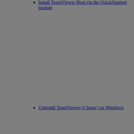
Install TeamViewer Host via the QuickSupport
module
Uninstall TeamViewer (Classic) on Windows