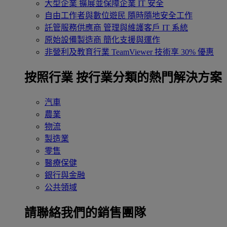
大型企業
擴展並保障企業 IT 安全
自由工作者與數位遊民
隨時隨地安全工作
託管服務供應商
管理與維護客戶 IT 系統
原始設備製造商
簡化支援與運作
非營利及教育行業
TeamViewer 技術享 30% 優惠
按照行業
按行業分類的熱門解決方案
汽車
農業
物流
製造業
零售
醫療保健
銀行與金融
公共領域
請聯絡我們的銷售團隊