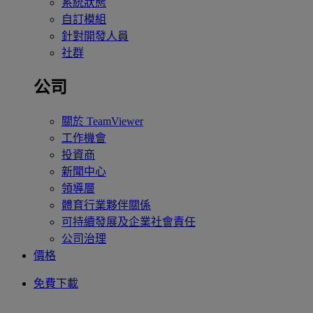
系統狀態
自訂模組
針對開發人員
社群
公司
關於 TeamViewer
工作機會
投資商
新聞中心
領導層
體育行業夥伴關係
可持續發展及企業社會責任
公司治理
價格
免費下載