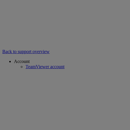
Back to support overview
Account
TeamViewer account