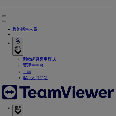
聯絡銷售人員
登入
開啟網頁應用程式
管理主控台
工單
客戶入口網站
產品