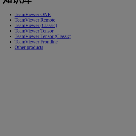
TeamViewer ONE
TeamViewer Remote
TeamViewer (Classic)
TeamViewer Tensor
TeamViewer Tensor (Classic)
TeamViewer Frontline
Other products