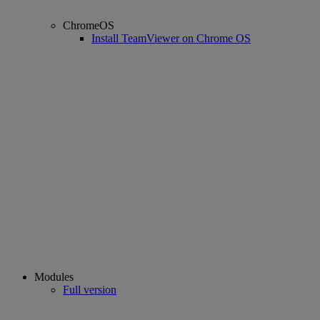
ChromeOS
Install TeamViewer on Chrome OS
Modules
Full version