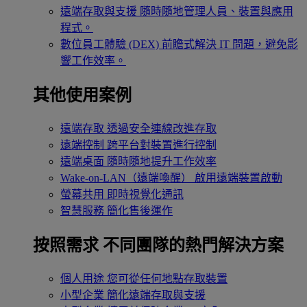
遠端存取與支援
隨時隨地管理人員、裝置與應用
程式。
數位員工體驗 (DEX)
前瞻式解決 IT 問題，避免影
響工作效率。
其他使用案例
遠端存取
透過安全連線改進存取
遠端控制
跨平台對裝置進行控制
遠端桌面
隨時隨地提升工作效率
Wake-on-LAN（遠端喚醒）
啟用遠端裝置啟動
螢幕共用
即時視覺化通訊
智慧服務
簡化售後運作
按照需求
不同團隊的熱門解決方案
個人用途
您可從任何地點存取裝置
小型企業
簡化遠端存取與支援