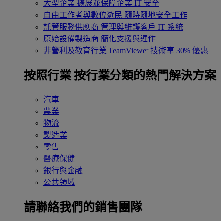
大型企業
擴展並保障企業 IT 安全
自由工作者與數位遊民
隨時隨地安全工作
託管服務供應商
管理與維護客戶 IT 系統
原始設備製造商
簡化支援與運作
非營利及教育行業
TeamViewer 技術享 30% 優惠
按照行業
按行業分類的熱門解決方案
汽車
農業
物流
製造業
零售
醫療保健
銀行與金融
公共領域
請聯絡我們的銷售團隊