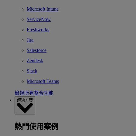
Microsoft Intune
ServiceNow
Freshworks
Jira
Salesforce
Zendesk
Slack
Microsoft Teams
檢視所有整合功能
解決方案
熱門使用案例