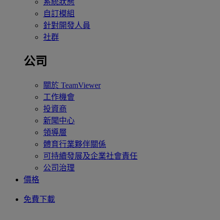
系統狀態
自訂模組
針對開發人員
社群
公司
關於 TeamViewer
工作機會
投資商
新聞中心
領導層
體育行業夥伴關係
可持續發展及企業社會責任
公司治理
價格
免費下載