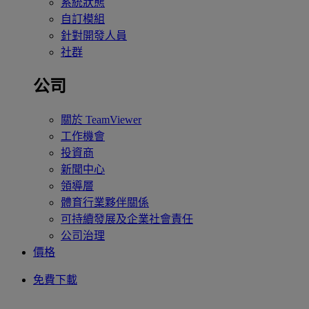
系統狀態
自訂模組
針對開發人員
社群
公司
關於 TeamViewer
工作機會
投資商
新聞中心
領導層
體育行業夥伴關係
可持續發展及企業社會責任
公司治理
價格
免費下載