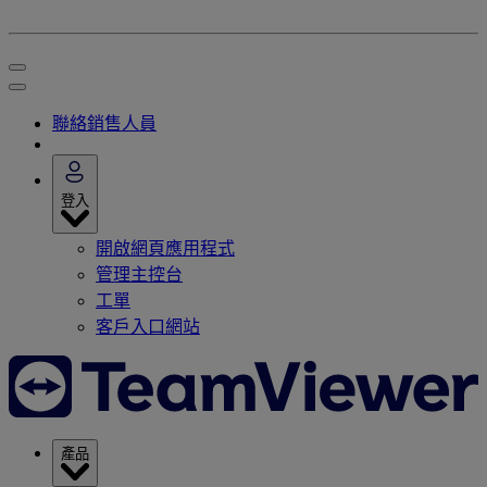
聯絡銷售人員
登入
開啟網頁應用程式
管理主控台
工單
客戶入口網站
產品