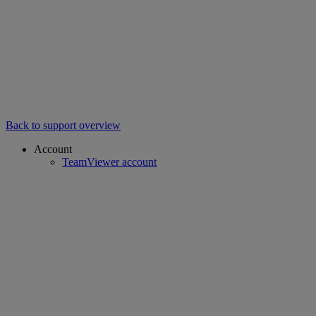
Back to support overview
Account
TeamViewer account