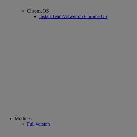
ChromeOS
Install TeamViewer on Chrome OS
Modules
Full version