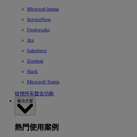
Microsoft Intune
ServiceNow
Freshworks
Jira
Salesforce
Zendesk
Slack
Microsoft Teams
檢視所有整合功能
解決方案
熱門使用案例