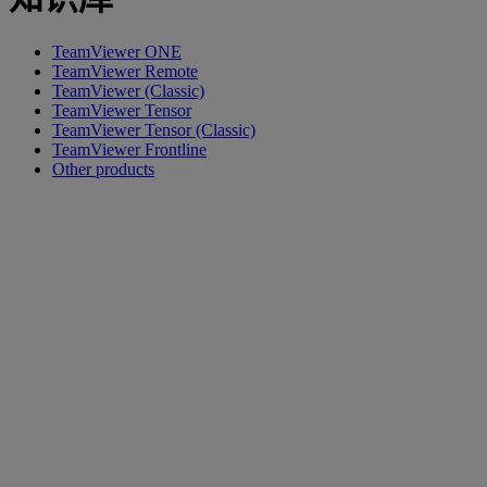
TeamViewer ONE
TeamViewer Remote
TeamViewer (Classic)
TeamViewer Tensor
TeamViewer Tensor (Classic)
TeamViewer Frontline
Other products