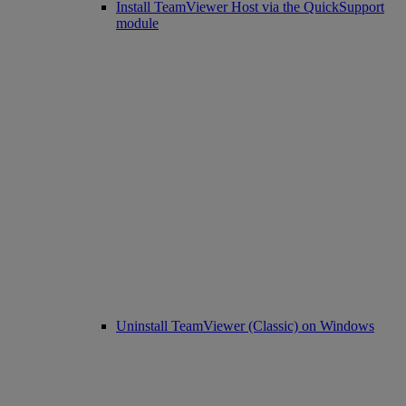
Install TeamViewer Host via the QuickSupport
module
Uninstall TeamViewer (Classic) on Windows