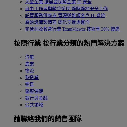
大型企業
擴展並保障企業 IT 安全
自由工作者與數位遊民
隨時隨地安全工作
託管服務供應商
管理與維護客戶 IT 系統
原始設備製造商
簡化支援與運作
非營利及教育行業
TeamViewer 技術享 30% 優惠
按照行業
按行業分類的熱門解決方案
汽車
農業
物流
製造業
零售
醫療保健
銀行與金融
公共領域
請聯絡我們的銷售團隊