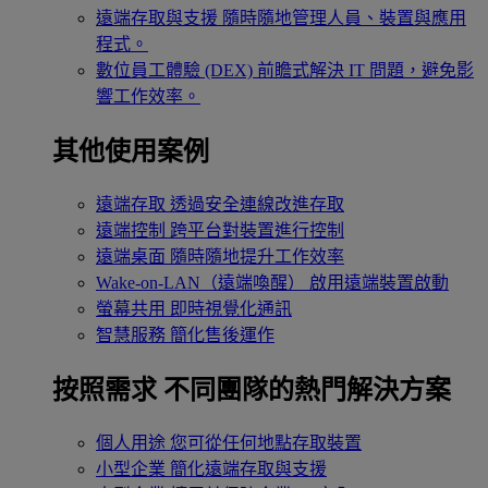
遠端存取與支援
隨時隨地管理人員、裝置與應用
程式。
數位員工體驗 (DEX)
前瞻式解決 IT 問題，避免影
響工作效率。
其他使用案例
遠端存取
透過安全連線改進存取
遠端控制
跨平台對裝置進行控制
遠端桌面
隨時隨地提升工作效率
Wake-on-LAN（遠端喚醒）
啟用遠端裝置啟動
螢幕共用
即時視覺化通訊
智慧服務
簡化售後運作
按照需求
不同團隊的熱門解決方案
個人用途
您可從任何地點存取裝置
小型企業
簡化遠端存取與支援