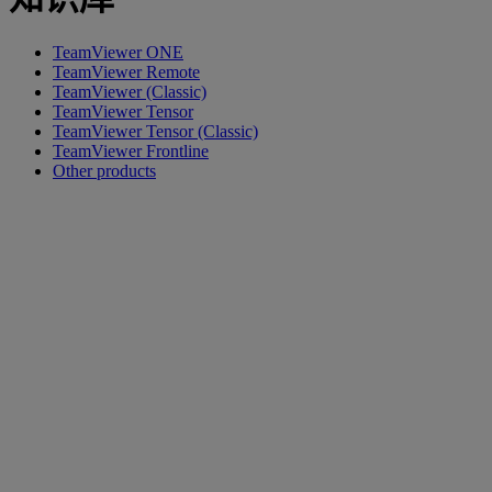
TeamViewer ONE
TeamViewer Remote
TeamViewer (Classic)
TeamViewer Tensor
TeamViewer Tensor (Classic)
TeamViewer Frontline
Other products