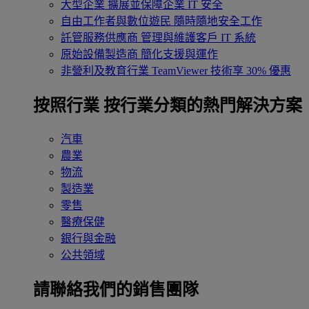
大型企業
擴展並保障企業 IT 安全
自由工作者與數位遊民
隨時隨地安全工作
託管服務供應商
管理與維護客戶 IT 系統
原始設備製造商
簡化支援與運作
非營利及教育行業
TeamViewer 技術享 30% 優惠
按照行業
按行業分類的熱門解決方案
汽車
農業
物流
製造業
零售
醫療保健
銀行與金融
公共領域
請聯絡我們的銷售團隊