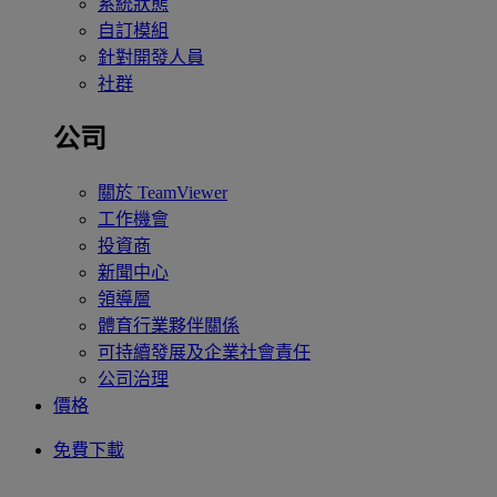
系統狀態
自訂模組
針對開發人員
社群
公司
關於 TeamViewer
工作機會
投資商
新聞中心
領導層
體育行業夥伴關係
可持續發展及企業社會責任
公司治理
價格
免費下載