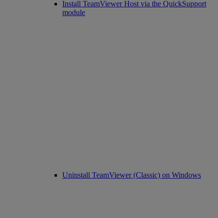
Install TeamViewer Host via the QuickSupport
module
Uninstall TeamViewer (Classic) on Windows