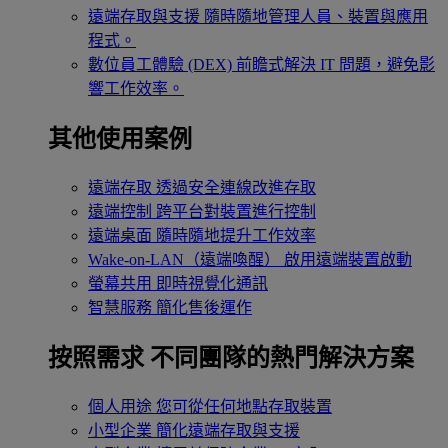
遠端存取與支援
隨時隨地管理人員、裝置與應用
程式。
數位員工體驗 (DEX)
前瞻式解決 IT 問題，避免影
響工作效率。
其他使用案例
遠端存取
透過安全連線改進存取
遠端控制
跨平台對裝置進行控制
遠端桌面
隨時隨地提升工作效率
Wake-on-LAN（遠端喚醒）
啟用遠端裝置啟動
螢幕共用
即時視覺化通訊
智慧服務
簡化售後運作
按照需求
不同團隊的熱門解決方案
個人用途
您可從任何地點存取裝置
小型企業
簡化遠端存取與支援