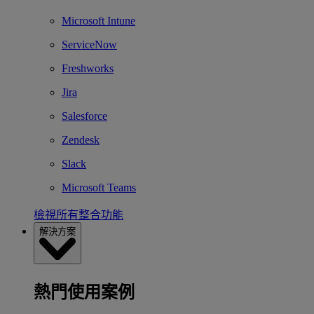
Microsoft Intune
ServiceNow
Freshworks
Jira
Salesforce
Zendesk
Slack
Microsoft Teams
檢視所有整合功能
解決方案
熱門使用案例