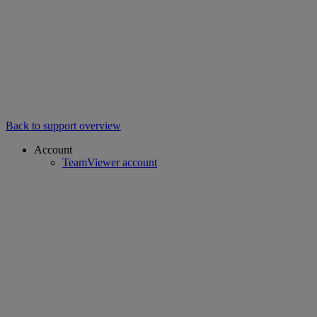
Back to support overview
Account
TeamViewer account