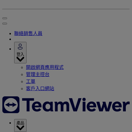
聯絡銷售人員
登入
開啟網頁應用程式
管理主控台
工單
客戶入口網站
產品