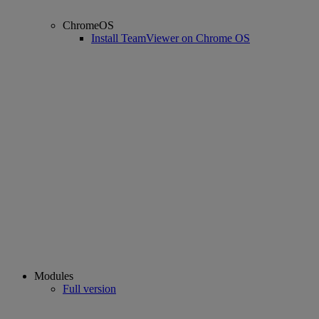
ChromeOS
Install TeamViewer on Chrome OS
Modules
Full version