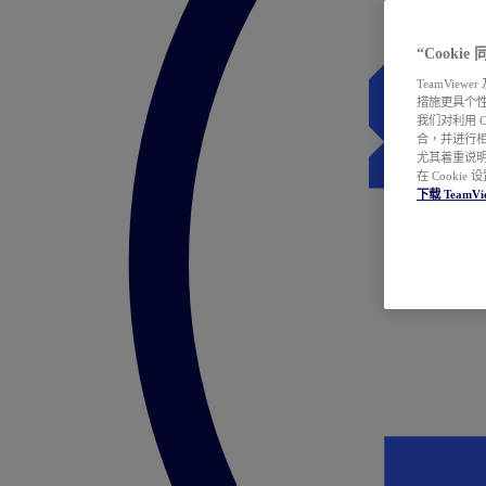
“Cooki
TeamVie
措施更具个
我们对利用 
合，并进行
尤其着重说明
在 Cookie
下载 TeamVi