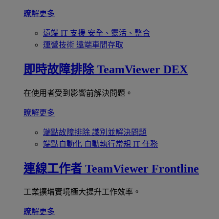
瞭解更多
遠端 IT 支援
安全、靈活、整合
運營技術
遠端車間存取
即時故障排除
TeamViewer DEX
在使用者受到影響前解決問題。
瞭解更多
端點故障排除
識別並解決問題
端點自動化
自動執行常規 IT 任務
連線工作者
TeamViewer Frontline
工業擴增實境極大提升工作效率。
瞭解更多