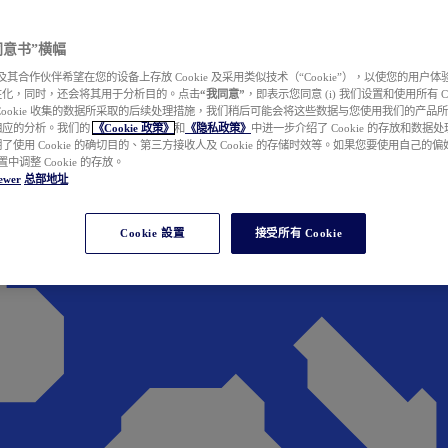
e 同意书”横幅
wer 及其合作伙伴希望在您的设备上存放 Cookie 及采用类似技术（“Cookie”），以使您的用
性化，同时，还会将其用于分析目的。点击
“我同意”
，即表示您同意 (i) 我们设置和使用所有 Cook
Cookie 收集的数据所采取的后续处理措施，我们稍后可能会将这些数据与您使用我们的产品
相应的分析。我们的
《Cookie 政策》
和
《隐私政策》
中进一步介绍了 Cookie 的存放和数据
了使用 Cookie 的确切目的、第三方接收人及 Cookie 的存储时效等。如果您要使用自己的
 设置中调整 Cookie 的存放。
ewer
总部地址
Cookie 設置
接受所有 Cookie