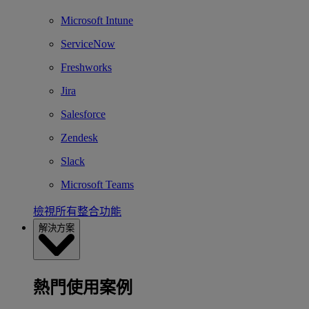
Microsoft Intune
ServiceNow
Freshworks
Jira
Salesforce
Zendesk
Slack
Microsoft Teams
檢視所有整合功能
解決方案
熱門使用案例