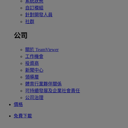
系統狀態
自訂模組
針對開發人員
社群
公司
關於 TeamViewer
工作機會
投資商
新聞中心
領導層
體育行業夥伴關係
可持續發展及企業社會責任
公司治理
價格
免費下載