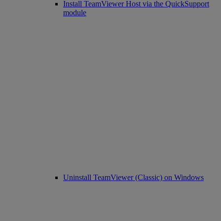
Install TeamViewer Host via the QuickSupport
module
Uninstall TeamViewer (Classic) on Windows