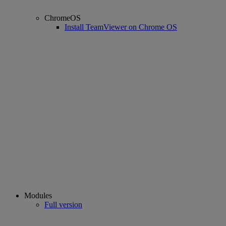
ChromeOS
Install TeamViewer on Chrome OS
Modules
Full version