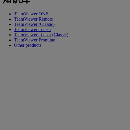
TeamViewer ONE
TeamViewer Remote
TeamViewer (Classic)
TeamViewer Tensor
TeamViewer Tensor (Classic)
TeamViewer Frontline
Other products