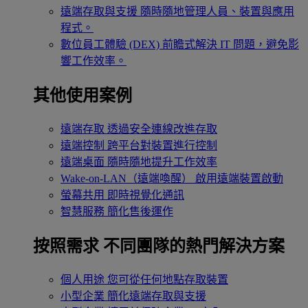
遠端存取與支援
隨時隨地管理人員、裝置與應用
程式。
數位員工體驗 (DEX)
前瞻式解決 IT 問題，避免影
響工作效率。
其他使用案例
遠端存取
透過安全連線改進存取
遠端控制
跨平台對裝置進行控制
遠端桌面
隨時隨地提升工作效率
Wake-on-LAN（遠端喚醒）
啟用遠端裝置啟動
螢幕共用
即時視覺化通訊
智慧服務
簡化售後運作
按照需求
不同團隊的熱門解決方案
個人用途
您可從任何地點存取裝置
小型企業
簡化遠端存取與支援