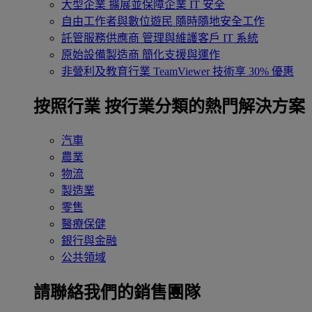
大型企業
擴展並保障企業 IT 安全
自由工作者與數位遊民
隨時隨地安全工作
託管服務供應商
管理與維護客戶 IT 系統
原始設備製造商
簡化支援與運作
非營利及教育行業
TeamViewer 技術享 30% 優惠
按照行業
按行業分類的熱門解決方案
汽車
農業
物流
製造業
零售
醫療保健
銀行與金融
公共領域
請聯絡我們的銷售團隊