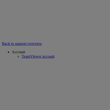
Back to support overview
Account
TeamViewer account