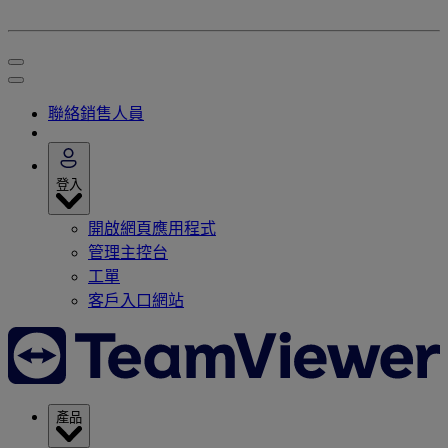
聯絡銷售人員
登入
開啟網頁應用程式
管理主控台
工單
客戶入口網站
產品