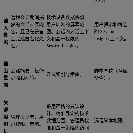
远程会话期间捕
技术设备数据快照、
输
获的会话交互内
用户触发的屏幕截
用户提示和可选
入
容，且已在设备
图、会话内对话上下
的 Session
数
上完成匿名化处
文和基于权限的
Insights 上下文。
据
理。
Session Insights。
输
出
会话摘要、操作
脚本草稿（存储
建议和引导步骤。
数
步骤和标签。
备查）。
据
关
采用严格的只读设
键
计、精准界定的技术
控
管理员部署、用
数据范围、管理员权
远程脚本权限。
制
户权限、策略。
限和基于策略的访问
机