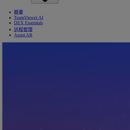
概要
TeamViewer AI
DEX Essentials
远程管理
Assist AR