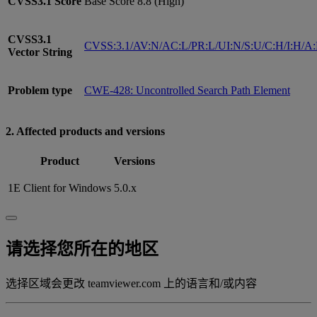
CVSS3.1
Score
Base Score 8.8 (High)
CVSS3.1
CVSS:3.1/AV:N/AC:L/PR:L/UI:N/S:U/C:H/I:H/A
Vector String
Problem type
CWE-428: Uncontrolled Search Path Element
2. Affected products and versions
Product
Versions
1E Client for Windows
5.0.x
请选择您所在的地区
选择区域会更改 teamviewer.com 上的语言和/或内容