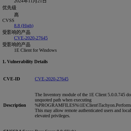
2024年11月21日
优先级
高
CVSS
8.8 (High)
受影响的产品
CVE-2020-27645
受影响的产品
1E Client for Windows
1. Vulnerability Details
CVE-ID
CVE-2020-27645
The Inventory module of the 1E Client 5.0.0.745 do
unquoted path when executing
Description
%PROGRAMFILES%\1E\Client\Tachyon.Performan
This may allow remote authenticated users and local
elevated privileges.