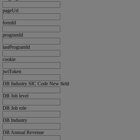
pageUrl
formId
programId
lastProgramId
cookie
jwtToken
DB Industry SIC Code New field
DB Job level
DB Job role
DB Industry
DB Annual Revenue