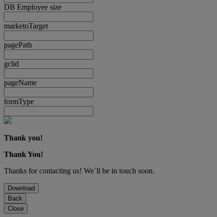
DB Employee size
marketoTarget
pagePath
gclid
pageName
formType
Thank you!
Thank You!
Thanks for contacting us! We´ll be in touch soon.
Download
Back
Close