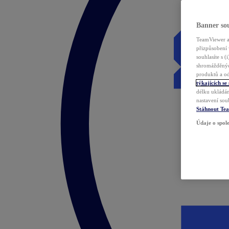
Banner sou
TeamViewer a 
přizpůsobení 
souhlasíte s 
shromážděnýc
produktů a od
týkajících se
délku ukládán
nastavení sou
Stáhnout Te
Údaje o spole