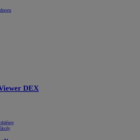
odporu
Viewer DEX
problémy
 úkoly