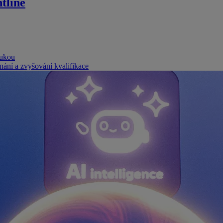
tline
rukou
nání a zvyšování kvalifikace