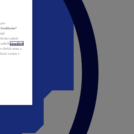
 pro
„Souhlasím“
dajů
žívání našich
v našich
zásadách
 třetích stran a
ouborů cookie v