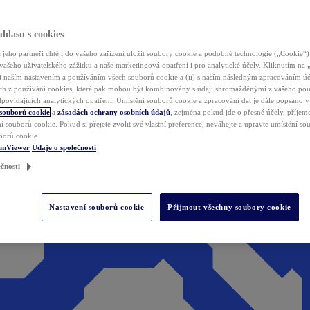
hlasu s cookies
jeho partneři chtějí do vašeho zařízení uložit soubory cookie a podobné technologie („Cookie“)
vašeho uživatelského zážitku a naše marketingová opatření i pro analytické účely. Kliknutím na
(i) naším nastavením a používáním všech souborů cookie a (ii) s naším následným zpracováním ú
h z používání cookies, které pak mohou být kombinovány s údaji shromážděnými z vašeho pou
povídajících analytických opatření. Umístění souborů cookie a zpracování dat je dále popsáno 
 souborů cookie
a
zásadách ochrany osobních údajů
, zejména pokud jde o přesné účely, příjemce
í souborů cookie. Pokud si přejete zvolit své vlastní preference, neváhejte a upravte umístění s
borů cookie.
amViewer
Údaje o společnosti
čnosti
Nastavení souborů cookie
Přijmout všechny soubory cookie