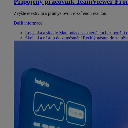
Připojený pracovník
TeamViewer Fron
Zvyšte efektivitu s průmyslovou rozšířenou realitou.
Další informace
Logistika a sklady
Manipulace s materiálem bez použití 
Školení a nástup do zaměstnání
Rychlý nástup do zaměst