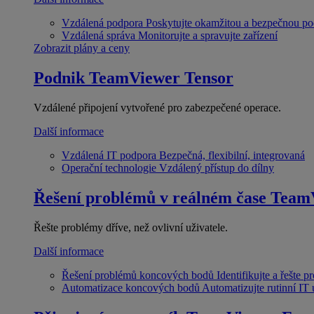
Vzdálená podpora
Poskytujte okamžitou a bezpečnou p
Vzdálená správa
Monitorujte a spravujte zařízení
Zobrazit plány a ceny
Podnik
TeamViewer Tensor
Vzdálené připojení vytvořené pro zabezpečené operace.
Další informace
Vzdálená IT podpora
Bezpečná, flexibilní, integrovaná
Operační technologie
Vzdálený přístup do dílny
Řešení problémů v reálném čase
Team
Řešte problémy dříve, než ovlivní uživatele.
Další informace
Řešení problémů koncových bodů
Identifikujte a řešte 
Automatizace koncových bodů
Automatizujte rutinní IT