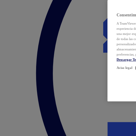
Consentim
A TeamViewer 
experiencia d
una mejor exp
de todas las 
personalizado
almacenamien
preferencias, 
Descargar T
Aviso legal