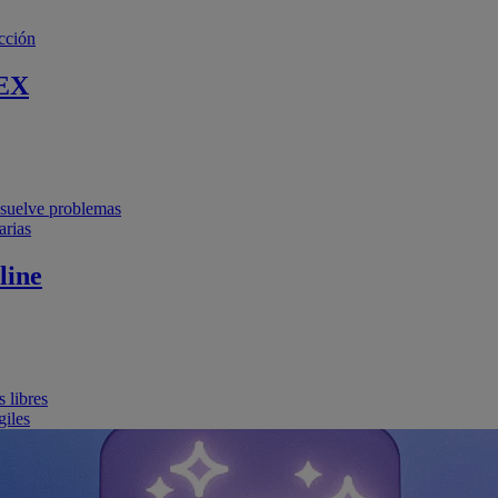
cción
EX
resuelve problemas
arias
line
 libres
giles