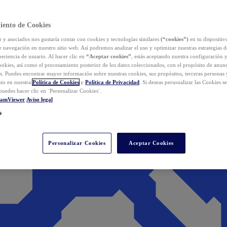
iento de Cookies
y asociados nos gustaría contar con cookies y tecnologías similares
(“cookies”)
en tu dispositiv
e navegación en nuestro sitio web. Así podremos analizar el uso y optimizar nuestras estrategias 
eriencia de usuario. Al hacer clic en
“Aceptar cookies”
, estás aceptando nuestra configuración 
cookies, así como el procesamiento posterior de los datos coleccionados, con el propósito de anun
s. Puedes encontrar mayor información sobre nuestras cookies, sus propósitos, terceras personas 
to en nuestra
Política de Cookies
y
Política de Privacidad
. Si deseas personalizar las Cookies s
puedes hacer clic en ¨Personalizar Cookies¨.
eamViewer
Aviso legal
Personalizar Cookies
Aceptar Cookies