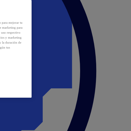
o para mejorar tu
de marketing para
y uso respectivo
cios y marketing
y la duración de
egún tus