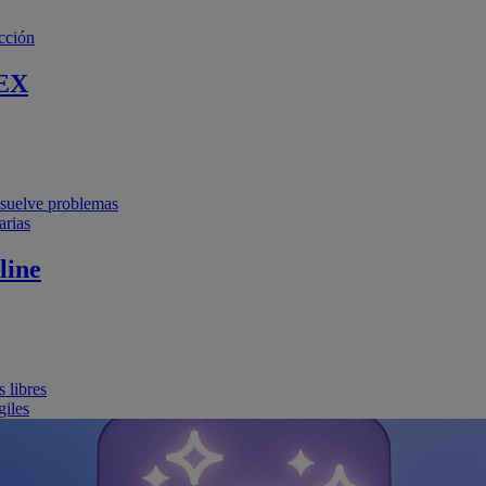
cción
EX
resuelve problemas
arias
line
 libres
giles