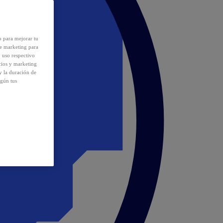
o para mejorar tu
de marketing para
y uso respectivo
cios y marketing
y la duración de
egún tus