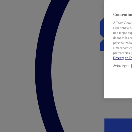
Consentim
A TeamViewer 
experiencia d
una mejor exp
de todas las 
personalizado
almacenamien
preferencias, 
Descargar T
Aviso legal