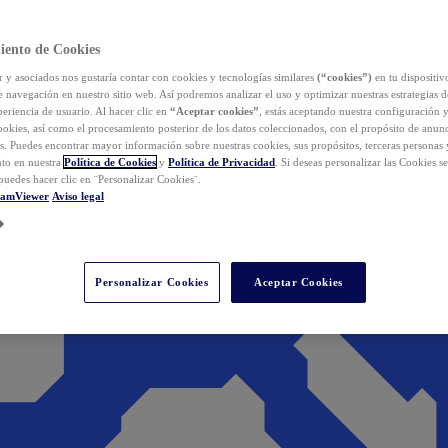
iento de Cookies
y asociados nos gustaría contar con cookies y tecnologías similares
(“cookies”)
en tu dispositiv
e navegación en nuestro sitio web. Así podremos analizar el uso y optimizar nuestras estrategias 
eriencia de usuario. Al hacer clic en
“Aceptar cookies”
, estás aceptando nuestra configuración 
cookies, así como el procesamiento posterior de los datos coleccionados, con el propósito de anun
s. Puedes encontrar mayor información sobre nuestras cookies, sus propósitos, terceras personas 
to en nuestra
Política de Cookies
y
Política de Privacidad
. Si deseas personalizar las Cookies s
puedes hacer clic en ¨Personalizar Cookies¨.
eamViewer
Aviso legal
Personalizar Cookies
Aceptar Cookies