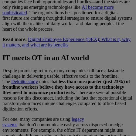
companies face both opportunities and hurdles—and the stakes are
only rising as emerging technologies like
AI become more
sophisticated
. The organizations best positioned for a digital-
first future are crafting thoughtful strategies to ensure digital systems
align with the realities of daily work—and placing people at the
heart of the whole process.
Read more:
Digital Employee Experience (DEX): What is it, why
it matters, and what are its benefits
IT meets OT in an AI world
Despite promising returns, many companies still face a last-mile
challenge in delivering usable, effective tools to the frontline.
The
Deloitte study
notes that
less than one-quarter (just 23%) of
frontline workers believe they have access to the technology
they need to maximize productivity.
There are several possible
reasons for this disconnect, including the fact that operational digital
transformation faces unique challenges compared to office-based
digitization efforts.
For one, many companies are using
legacy
systems
that don't communicate easily across dispersed or edge
environments. For example, the office IT department might use
completely different software than what's running the factory floor;