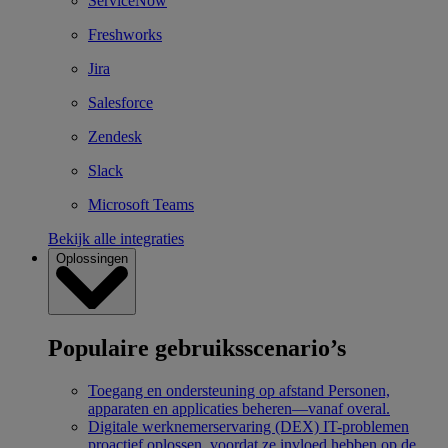
ServiceNow
Freshworks
Jira
Salesforce
Zendesk
Slack
Microsoft Teams
Bekijk alle integraties
Oplossingen
Populaire gebruiksscenario’s
Toegang en ondersteuning op afstand
Personen,
apparaten en applicaties beheren—vanaf overal.
Digitale werknemerservaring (DEX)
IT-problemen
proactief oplossen, voordat ze invloed hebben op de