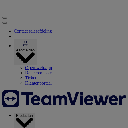
Contact salesafdeling
Aanmelden
Open web-app
Beheerconsole
Ticket
Klantenportaal
Producten