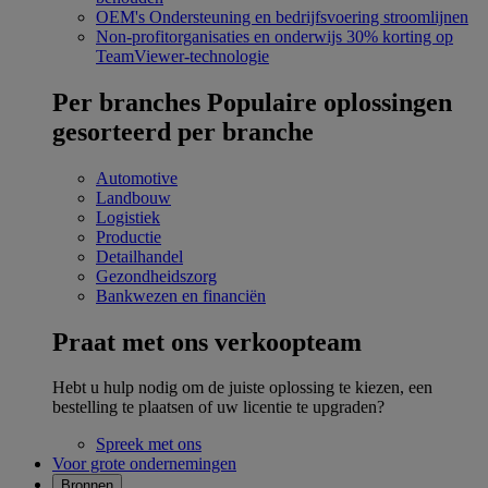
OEM's
Ondersteuning en bedrijfsvoering stroomlijnen
Non-profitorganisaties en onderwijs
30% korting op
TeamViewer-technologie
Per branches
Populaire oplossingen
gesorteerd per branche
Automotive
Landbouw
Logistiek
Productie
Detailhandel
Gezondheidszorg
Bankwezen en financiën
Praat met ons verkoopteam
Hebt u hulp nodig om de juiste oplossing te kiezen, een
bestelling te plaatsen of uw licentie te upgraden?
Spreek met ons
Voor grote ondernemingen
Bronnen