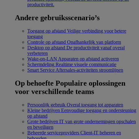
productiviteit.
Andere gebruiksscenario’s
Toegang op afstand
Veilige verbinding voor betere
toegang
Controle op afstand
Onafhankelijk van platform
Desktop op afstand
De productiviteit vanaf overal
verbeteren
Wake-on-LAN
Apparaten op afstand activeren
Schermdeling
Realtime visuele communicatie
Smart Service
Aftersales-activiteiten stroomlijnen
Op behoefte
Populaire oplossingen
voor verschillende teams
Persoonlijk gebruik
Overal toegang tot apparaten
Kleine bedrijven
Eenvoudige toegang en ondersteuning
op afstand
Grote bedrijven
IT van grote ondernemingen opschalen
en beveiligen
Beheerde serviceproviders
Client-IT beheren en
behouden