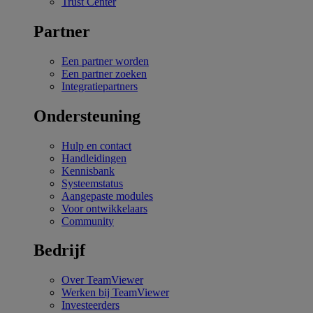
Trust Center
Partner
Een partner worden
Een partner zoeken
Integratiepartners
Ondersteuning
Hulp en contact
Handleidingen
Kennisbank
Systeemstatus
Aangepaste modules
Voor ontwikkelaars
Community
Bedrijf
Over TeamViewer
Werken bij TeamViewer
Investeerders