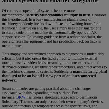
Smart systems and smarter safeguards
Of course, as operational systems become more
interconnected,
security vulnerabilities multiply in turn
. Consider
this hypothetical: In a busy manufacturing plant, a piece of
machinery suddenly breaks down. Instead of waiting hours for a
technician to arrive on site, the user simply uses their smartphone
to scan a code on the machine that automatically opens an AR
support session. Following guidance from a remote specialist, the
operator fixes the equipment and has production back on track in
mere minutes.
This snappy and streamlined approach to diagnostics is undeniably
efficient, but it also opens the factory floor to multiple external
touchpoints: live video feeds streaming to remote experts, cloud
databases containing sensitive repair procedures, and direct access to
the machine's diagnostic systems. Suddenly, a
manufacturing plant
that used to be an island is now part of an interconnected
network.
Smart companies are getting practical about the challenges
associated with this expanding threat surface. For
instance,
BKW
has taken a structured approach to permissions:
Subsidiary IT teams can only access their own company's devices,
outside contractors get temporary access for specific tasks, and