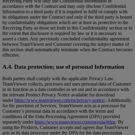
Receiving Party will only use Confidential Information in
accordance with the Contract and may only disclose Confidential
Information to a third party if it is required to fulfil or comply with
its obligations under the Contract and only if the third party is bound
by confidentiality obligations which are at least as protective to the
Receiving Party as those set forth in this Confidentiality section or to
the extent that disclosure is required by law or it is necessary to
assert a claim. Any previously concluded confidentiality agreement
between TeamViewer and Customer covering the subject matter of
this section shall automatically terminate when the Contract becomes
effective.
A.4. Data protection; use of personal Information
Both parties shall comply with the applicable Privacy Law.
TeamViewer collects, processes and uses personal data of Customer
in its function as a data controller as set out and in accordance with
the relevant Product Privacy Notice available for download
under
https://www.teamviewer.com/en/privacy-notice/
. Additionally,
for the provision of Services, TeamViewer acts as a processor for
Customer’s personal data in accordance with the terms and
conditions of the Data Processing Agreement (DPA) provided
separately under
https://www.teamviewer.com/en/eula/#dpa
. By
using the Products, Customer accepts and agrees that TeamViewer
acts as its data processor under the DPA for the data processing