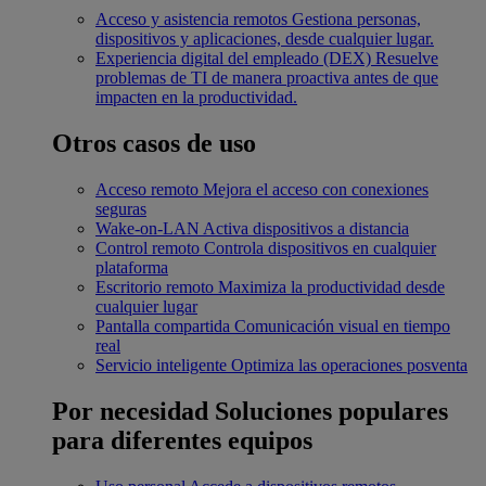
Acceso y asistencia remotos
Gestiona personas,
dispositivos y aplicaciones, desde cualquier lugar.
Experiencia digital del empleado (DEX)
Resuelve
problemas de TI de manera proactiva antes de que
impacten en la productividad.
Otros casos de uso
Acceso remoto
Mejora el acceso con conexiones
seguras
Wake-on-LAN
Activa dispositivos a distancia
Control remoto
Controla dispositivos en cualquier
plataforma
Escritorio remoto
Maximiza la productividad desde
cualquier lugar
Pantalla compartida
Comunicación visual en tiempo
real
Servicio inteligente
Optimiza las operaciones posventa
Por necesidad
Soluciones populares
para diferentes equipos