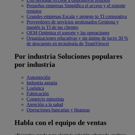
Uso personal
Accede a dispositivos remotos
Pequeñas empresas
Simplifica el acceso y el soporte
remotos
Grandes empresas
Escala y protege tu TI corporativa
Proveedores de servicios gestionados
Gestiona y
mantén la TI de tus clientes
OEM
Optimiza el soporte y las operaciones
Organizaciones educativas y sin ánimo de lucro
30 %
de descuento en tecnología de TeamViewer
Por industria
Soluciones populares
por industria
Automoción
Industria agraria
Logística
Fabricación
Comercio minorista
Atención a la salud
Operaciones bancarias y finanzas
Habla con el equipo de ventas