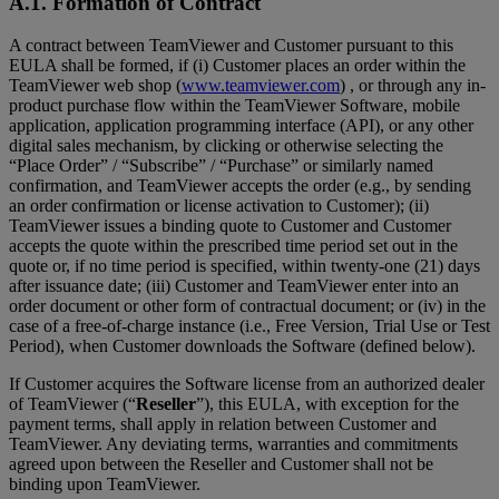
A.1. Formation of Contract
A contract between TeamViewer and Customer pursuant to this
EULA shall be formed, if (i) Customer places an order within the
TeamViewer web shop (
www.teamviewer.com
) , or through any in-
product purchase flow within the TeamViewer Software, mobile
application, application programming interface (API), or any other
digital sales mechanism, by clicking or otherwise selecting the
“Place Order” / “Subscribe” / “Purchase” or similarly named
confirmation, and TeamViewer accepts the order (e.g., by sending
an order confirmation or license activation to Customer); (ii)
TeamViewer issues a binding quote to Customer and Customer
accepts the quote within the prescribed time period set out in the
quote or, if no time period is specified, within twenty-one (21) days
after issuance date; (iii) Customer and TeamViewer enter into an
order document or other form of contractual document; or (iv) in the
case of a free-of-charge instance (i.e., Free Version, Trial Use or Test
Period), when Customer downloads the Software (defined below).
If Customer acquires the Software license from an authorized dealer
of TeamViewer (“
Reseller
”), this EULA, with exception for the
payment terms, shall apply in relation between Customer and
TeamViewer. Any deviating terms, warranties and commitments
agreed upon between the Reseller and Customer shall not be
binding upon TeamViewer.