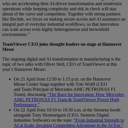
who are accelerating their AI-driven transformation and modernize
operations while keeping complexity and risk in check will stay
ahead of the curve and competition. Together with strong partners
like Bechtle, we focus on making secure access and AI assistance an
integral part of everyday industrial workflows, so that innovation
can scale across even highly heterogeneous and brownfield
environments.”
TeamViewer CEO joins thought leaders on stage at Hannover
Messe
The ongoing digital and AI transformation in manufacturing is the
topic of two talks with Oliver Steil, CEO of TeamViewer at this
year’s Hannover Messe:
On 21 April from 12:50 to 1:15 p.m. on the Hannover
Messe Center Stage together with Toto Wolff (CEO
and Team Principal of Mercedes-AMG PETRONAS F1
Team), discussing
“The Race for Innovation: How Mercedes-
AMG PETRONAS F1 Team & TeamViewer Power High
Performance.”
On 22 April from 10:10 to 10:30 a.m. at the Siemens booth
alongside Tony Hemmelgarn (CEO, Siemens Digital
Industries Software) on the topic
“From Industrial Strength to
AI at Scale: Securing Competitive Advantage in the AI Era.”