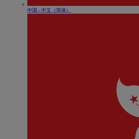
中国 - 中⽂（简体）