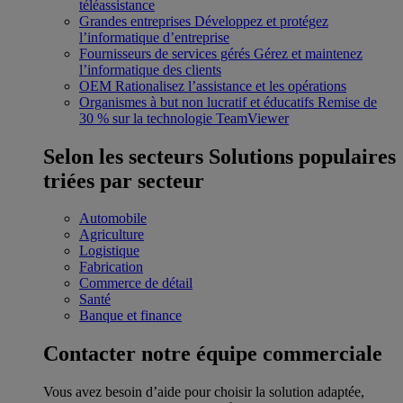
téléassistance
Grandes entreprises
Développez et protégez
l’informatique d’entreprise
Fournisseurs de services gérés
Gérez et maintenez
l’informatique des clients
OEM
Rationalisez l’assistance et les opérations
Organismes à but non lucratif et éducatifs
Remise de
30 % sur la technologie TeamViewer
Selon les secteurs
Solutions populaires
triées par secteur
Automobile
Agriculture
Logistique
Fabrication
Commerce de détail
Santé
Banque et finance
Contacter notre équipe commerciale
Vous avez besoin d’aide pour choisir la solution adaptée,