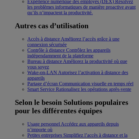
Expérience numérique des employés (DEX)
Résolvez
les problèmes informatiques de manière proactive avant
qu’ils n’impactent la productivité.
Autres cas d’utilisation
Accès à distance
Améliorez l’accès grâce à une
connexion sécurisée
Contrôle à distance
Contrôlez les appareils
indépendamment de la plateforme
Bureau à distance
Améliorez la productivité où que
vous soyez
Wake-on-LAN
Autorisez l’activation à distance des
appareils
Partage d’écran
Communication visuelle en temps réel
Smart Service
Rationalisez les opérations après-vente
Selon le besoin
Solutions populaires
pour les différentes équipes
Usage personnel
Accédez aux appareils depuis
n’importe où
Petites entreprises
Simplifiez l’accès à distance et la