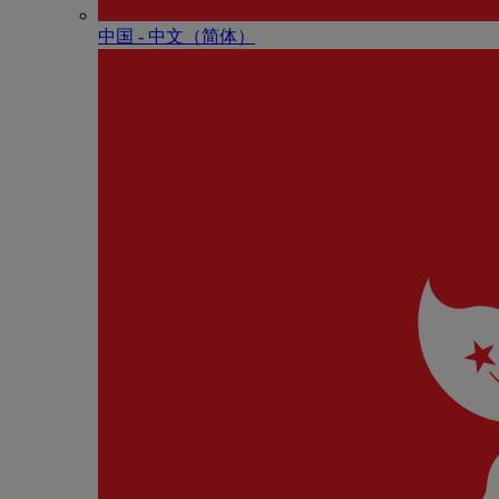
中国 - 中⽂（简体）