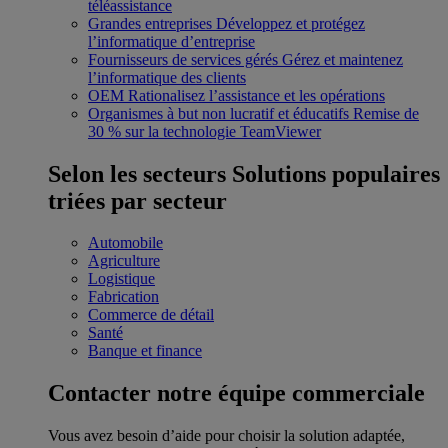
téléassistance
Grandes entreprises
Développez et protégez
l’informatique d’entreprise
Fournisseurs de services gérés
Gérez et maintenez
l’informatique des clients
OEM
Rationalisez l’assistance et les opérations
Organismes à but non lucratif et éducatifs
Remise de
30 % sur la technologie TeamViewer
Selon les secteurs
Solutions populaires
triées par secteur
Automobile
Agriculture
Logistique
Fabrication
Commerce de détail
Santé
Banque et finance
Contacter notre équipe commerciale
Vous avez besoin d’aide pour choisir la solution adaptée,