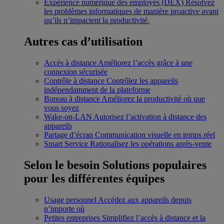
Expérience numérique des employés (DEX)
Résolvez
les problèmes informatiques de manière proactive avant
qu’ils n’impactent la productivité.
Autres cas d’utilisation
Accès à distance
Améliorez l’accès grâce à une
connexion sécurisée
Contrôle à distance
Contrôlez les appareils
indépendamment de la plateforme
Bureau à distance
Améliorez la productivité où que
vous soyez
Wake-on-LAN
Autorisez l’activation à distance des
appareils
Partage d’écran
Communication visuelle en temps réel
Smart Service
Rationalisez les opérations après-vente
Selon le besoin
Solutions populaires
pour les différentes équipes
Usage personnel
Accédez aux appareils depuis
n’importe où
Petites entreprises
Simplifiez l’accès à distance et la