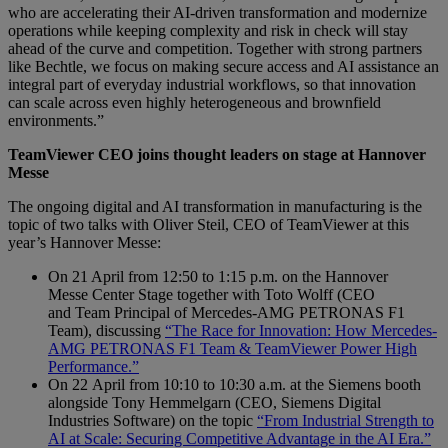
who are accelerating their AI-driven transformation and modernize
operations while keeping complexity and risk in check will stay
ahead of the curve and competition. Together with strong partners
like Bechtle, we focus on making secure access and AI assistance an
integral part of everyday industrial workflows, so that innovation
can scale across even highly heterogeneous and brownfield
environments.”
TeamViewer CEO joins thought leaders on stage at Hannover
Messe
The ongoing digital and AI transformation in manufacturing is the
topic of two talks with Oliver Steil, CEO of TeamViewer at this
year’s Hannover Messe:
On 21 April from 12:50 to 1:15 p.m. on the Hannover
Messe Center Stage together with Toto Wolff (CEO
and Team Principal of Mercedes-AMG PETRONAS F1
Team), discussing
“The Race for Innovation: How Mercedes-
AMG PETRONAS F1 Team & TeamViewer Power High
Performance.”
On 22 April from 10:10 to 10:30 a.m. at the Siemens booth
alongside Tony Hemmelgarn (CEO, Siemens Digital
Industries Software) on the topic
“From Industrial Strength to
AI at Scale: Securing Competitive Advantage in the AI Era.”