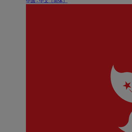
中国 - 中⽂（简体）