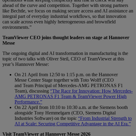
ahead of the curve and competition. Together with strong partners
like Bechtle, we focus on making secure access and AI assistance an
integral part of everyday industrial workflows, so that innovation
can scale across even highly heterogeneous and brownfield
environments.”
TeamViewer CEO joins thought leaders on stage at Hannover
Messe
The ongoing digital and AI transformation in manufacturing is the
topic of two talks with Oliver Steil, CEO of TeamViewer at this
year’s Hannover Messe:
On 21 April from 12:50 to 1:15 p.m. on the Hannover
Messe Center Stage together with Toto Wolff (CEO
and Team Principal of Mercedes-AMG PETRONAS F1
Team), discussing
“The Race for Innovation: How Mercedes-
AMG PETRONAS F1 Team & TeamViewer Power High
Performance.”
On 22 April from 10:10 to 10:30 a.m. at the Siemens booth
alongside Tony Hemmelgarn (CEO, Siemens Digital
Industries Software) on the topic
“From Industrial Strength to
AI at Scale: Securing Competitive Advantage in the AI Era.”
Visit TeamViewer at Hannover Messe 2026