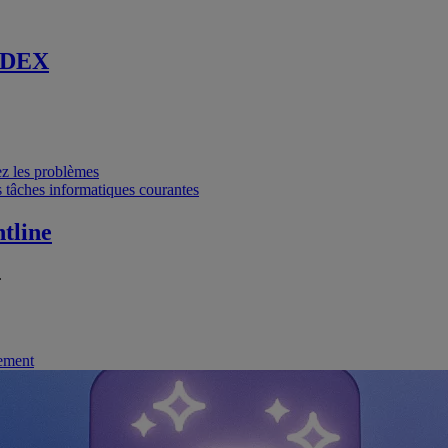
 DEX
vez les problèmes
 tâches informatiques courantes
tline
.
nement