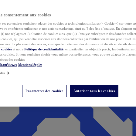
de consentement aux cookies
ses partenaires souhaitent placer des cookies et technologies similaires (« Cookie ») sur votre ap
votre expérience utilisateur et nos actions marketing, ainsi qu’à des fins d’analyse. En cliquant s
(i) nos réglages et l’utilisation de cookies ainsi que (ii) l’analyse subséquente des données collect
de cookies, qui peuvent être associées aux données collectées par l’utilisation de nos produits et le
sociées. Le placement de cookies, ainsi que le traitement des données sont décrits en détails dans
 cookies
et notre
Politique de confidentialité
, en particulier les objectifs précis, les destinataires t
es cookies. Si vous souhaitez choisir vous-même vos préférences, vous pouvez adapter le placem
mètres des cookies.
 TeamViewer
Mentions légales
ales
Paramètres des cookies
Autoriser tous les cookies