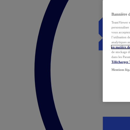
Bannière 
TeamViewer et 
personnaliser 
vous acceptez 
l’utilisation 
analytiques as
en matière de
de stockage d
dans les Para
Téléchargez
Mentions lég