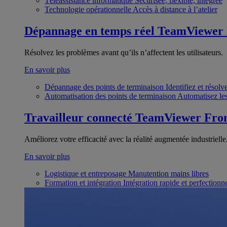
Téléassistance informatique
Sécurisée, flexible, intégrée
Technologie opérationnelle
Accès à distance à l’atelier
Dépannage en temps réel
TeamViewer
Résolvez les problèmes avant qu’ils n’affectent les utilisateurs.
En savoir plus
Dépannage des points de terminaison
Identifiez et résol
Automatisation des points de terminaison
Automatisez les
Travailleur connecté
TeamViewer Fron
Améliorez votre efficacité avec la réalité augmentée industrielle
En savoir plus
Logistique et entreposage
Manutention mains libres
Formation et intégration
Intégration rapide et perfection