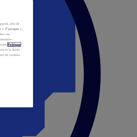
pareil, afin de
ur
« J’accepte »
,
ées via
s mesures
 notre
Politique
iers et la durée
ent de cookies