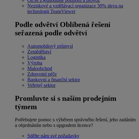
OEM
Zjednodušte podporu a provoz
Neziskové a vzdělávací organizace
30% sleva na
technologii TeamViewer
Podle odvětví
Oblíbená řešení
seřazená podle odvětví
Automobilový průmysl
Zemědělství
Logistika
Výroba
Maloobchod
Zdravotní péče
Bankovní a finanční sektor
Veřejný sektor
Promluvte si s naším prodejním
týmem
Potřebujete pomoc s výběrem správného řešení, jeho zadáním
a objednáním nebo s upgradem licence?
Sdělte nám své požadavky