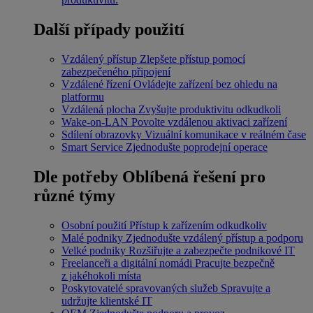
Další případy použití
Vzdálený přístup
Zlepšete přístup pomocí
zabezpečeného připojení
Vzdálené řízení
Ovládejte zařízení bez ohledu na
platformu
Vzdálená plocha
Zvyšujte produktivitu odkudkoli
Wake-on-LAN
Povolte vzdálenou aktivaci zařízení
Sdílení obrazovky
Vizuální komunikace v reálném čase
Smart Service
Zjednodušte poprodejní operace
Dle potřeby
Oblíbená řešení pro
různé týmy
Osobní použití
Přístup k zařízením odkudkoliv
Malé podniky
Zjednodušte vzdálený přístup a podporu
Velké podniky
Rozšiřujte a zabezpečte podnikové IT
Freelanceři a digitální nomádi
Pracujte bezpečně
z jakéhokoli místa
Poskytovatelé spravovaných služeb
Spravujte a
udržujte klientské IT