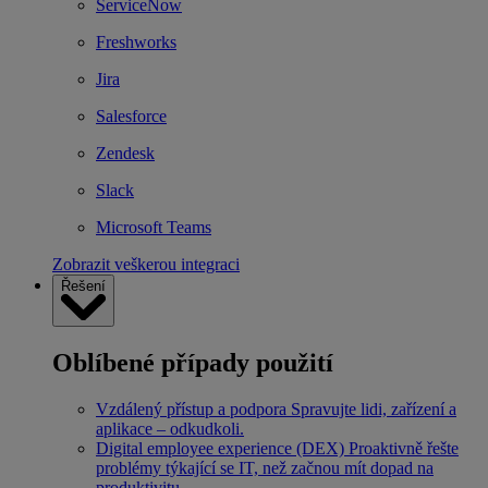
ServiceNow
Freshworks
Jira
Salesforce
Zendesk
Slack
Microsoft Teams
Zobrazit veškerou integraci
Řešení
Oblíbené případy použití
Vzdálený přístup a podpora
Spravujte lidi, zařízení a
aplikace – odkudkoli.
Digital employee experience (DEX)
Proaktivně řešte
problémy týkající se IT, než začnou mít dopad na
produktivitu.