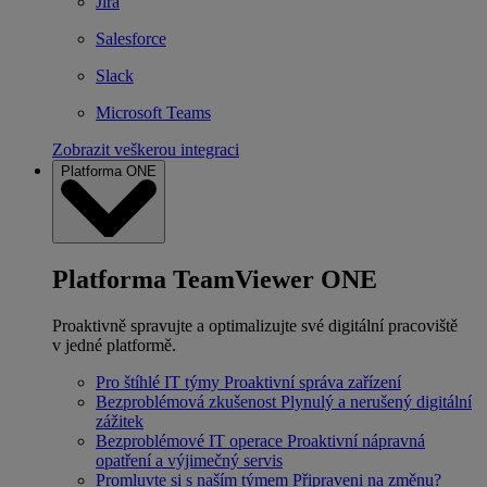
Jira
Salesforce
Slack
Microsoft Teams
Zobrazit veškerou integraci
Platforma ONE
Platforma TeamViewer ONE
Proaktivně spravujte a optimalizujte své digitální pracoviště
v jedné platformě.
Pro štíhlé IT týmy
Proaktivní správa zařízení
Bezproblémová zkušenost
Plynulý a nerušený digitální
zážitek
Bezproblémové IT operace
Proaktivní nápravná
opatření a výjimečný servis
Promluvte si s naším týmem
Připraveni na změnu?