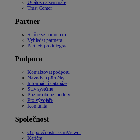
Události a semináře
Trust Center
Partner
Staňte se partnerem
Vyhledat partnera
Partneři pro integraci
Podpora
Kontaktovat podporu
Návody a příručky
Informační databáze
Stav systému
Přizpůsobené moduly
Pro vývojáře
Komunita
Společnost
O společnosti TeamViewer
Kariéra