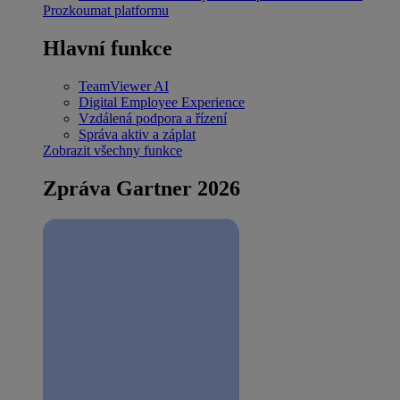
Prozkoumat platformu
Hlavní funkce
TeamViewer AI
Digital Employee Experience
Vzdálená podpora a řízení
Správa aktiv a záplat
Zobrazit všechny funkce
Zpráva Gartner 2026