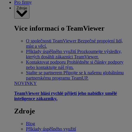
Pro firmy
Zdroje
Více informací o TeamViewer
O společnosti TeamViewer
Bezpečné propojení lidí,
míst a věcí.
Příklady úspěšného využití
Prozkoumejte výsledky,
kterých dosáhli zákazníci TeamViewer.
Kontaktovat podporu
Prohlédněte si články podpory
nebo kontaktujte náš tým.
Staňte se partnerem
Připojte se k našemu globálnímu
partnerskému programu TeamUP.
NOVINKY
TeamViewer hlásí rychlé přijetí jeho nabídky umělé
inteligence zákazníky.
Zdroje
Blog
Příklady úspěšného využití