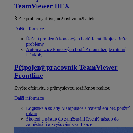
TeamViewer DEX
Řešte problémy dříve, než ovlivní uživatele.
Další informace
Řešení problémů koncových bodů
Identifikujte a řešte
problémy
Automatizace koncových bodů
Automatizujte rutinní
IT úkoly
Připojený pracovník
TeamViewer
Frontline
Zvyšte efektivitu s průmyslovou rozšířenou realitou.
Další informace
Logistika a sklady
Manipulace s materiálem bez použití
rukou
Školení a nástup do zaměstnání
Rychlý nástup do
zaměstnání a zvyšování kvalifikace