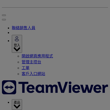
聯絡銷售人員
登入
開啟網頁應用程式
管理主控台
工單
客戶入口網站
產品