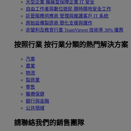
大型企業
擴展並保障企業 IT 安全
自由工作者與數位遊民
隨時隨地安全工作
託管服務供應商
管理與維護客戶 IT 系統
原始設備製造商
簡化支援與運作
非營利及教育行業
TeamViewer 技術享 30% 優惠
按照行業
按行業分類的熱門解決方案
汽車
農業
物流
製造業
零售
醫療保健
銀行與金融
公共領域
請聯絡我們的銷售團隊