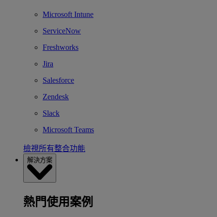
Microsoft Intune
ServiceNow
Freshworks
Jira
Salesforce
Zendesk
Slack
Microsoft Teams
檢視所有整合功能
解決方案
熱門使用案例