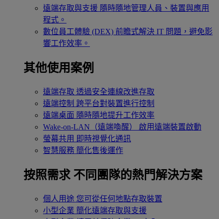
遠端存取與支援
隨時隨地管理人員、裝置與應用
程式。
數位員工體驗 (DEX)
前瞻式解決 IT 問題，避免影
響工作效率。
其他使用案例
遠端存取
透過安全連線改進存取
遠端控制
跨平台對裝置進行控制
遠端桌面
隨時隨地提升工作效率
Wake-on-LAN（遠端喚醒）
啟用遠端裝置啟動
螢幕共用
即時視覺化通訊
智慧服務
簡化售後運作
按照需求
不同團隊的熱門解決方案
個人用途
您可從任何地點存取裝置
小型企業
簡化遠端存取與支援