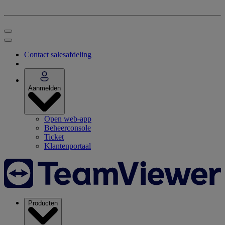
Contact salesafdeling
Aanmelden
Open web-app
Beheerconsole
Ticket
Klantenportaal
Producten