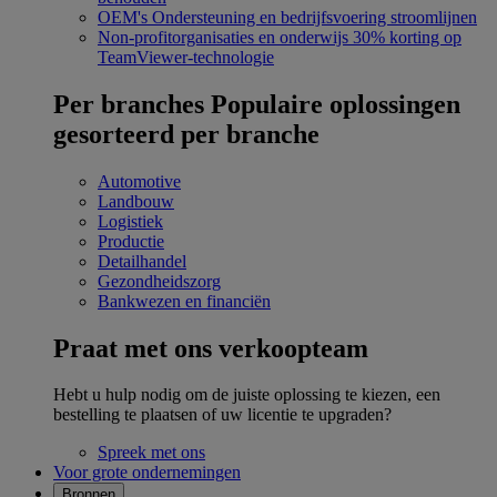
OEM's
Ondersteuning en bedrijfsvoering stroomlijnen
Non-profitorganisaties en onderwijs
30% korting op
TeamViewer-technologie
Per branches
Populaire oplossingen
gesorteerd per branche
Automotive
Landbouw
Logistiek
Productie
Detailhandel
Gezondheidszorg
Bankwezen en financiën
Praat met ons verkoopteam
Hebt u hulp nodig om de juiste oplossing te kiezen, een
bestelling te plaatsen of uw licentie te upgraden?
Spreek met ons
Voor grote ondernemingen
Bronnen