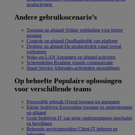
productiviteit.
Andere gebruiksscenario’s
Toegang op afstand
Veilige verbinding voor betere
toegang
Controle op afstand
Onafhankelijk van platform
Desktop op afstand
De productiviteit vanaf overal
verbeteren
Wake-on-LAN
Apparaten op afstand activeren
Schermdeling
Realtime visuele communicatie
Smart Service
Aftersales-activiteiten stroomlijnen
Op behoefte
Populaire oplossingen
voor verschillende teams
Persoonlijk gebruik
Overal toegang tot apparaten
Kleine bedrijven
Eenvoudige toegang en ondersteuning
op afstand
Grote bedrijven
IT van grote ondernemingen opschalen
en beveiligen
Beheerde serviceproviders
Client-IT beheren en
behouden