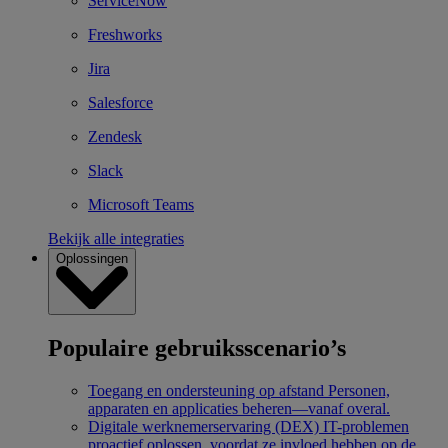
ServiceNow
Freshworks
Jira
Salesforce
Zendesk
Slack
Microsoft Teams
Bekijk alle integraties
Oplossingen
Populaire gebruiksscenario’s
Toegang en ondersteuning op afstand
Personen,
apparaten en applicaties beheren—vanaf overal.
Digitale werknemerservaring (DEX)
IT-problemen
proactief oplossen, voordat ze invloed hebben op de