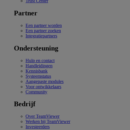
Trust Center
Partner
Een partner worden
Een partner zoeken
Integratiepartners
Ondersteuning
Hulp en contact
Handleidingen
Kennisbank
Systeemstatus
Aangepaste modules
Voor ontwikkelaars
Community
Bedrijf
Over TeamViewer
Werken bij TeamViewer
Investeerders