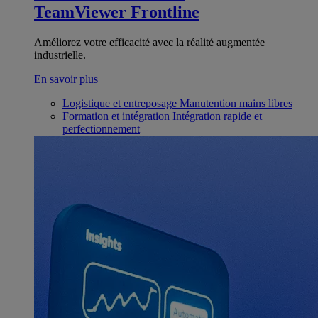
TeamViewer Frontline
Améliorez votre efficacité avec la réalité augmentée
industrielle.
En savoir plus
Logistique et entreposage
Manutention mains libres
Formation et intégration
Intégration rapide et
perfectionnement