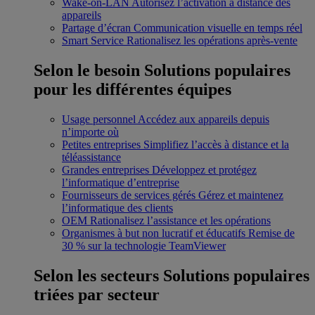
Wake-on-LAN
Autorisez l’activation à distance des
appareils
Partage d’écran
Communication visuelle en temps réel
Smart Service
Rationalisez les opérations après-vente
Selon le besoin
Solutions populaires
pour les différentes équipes
Usage personnel
Accédez aux appareils depuis
n’importe où
Petites entreprises
Simplifiez l’accès à distance et la
téléassistance
Grandes entreprises
Développez et protégez
l’informatique d’entreprise
Fournisseurs de services gérés
Gérez et maintenez
l’informatique des clients
OEM
Rationalisez l’assistance et les opérations
Organismes à but non lucratif et éducatifs
Remise de
30 % sur la technologie TeamViewer
Selon les secteurs
Solutions populaires
triées par secteur