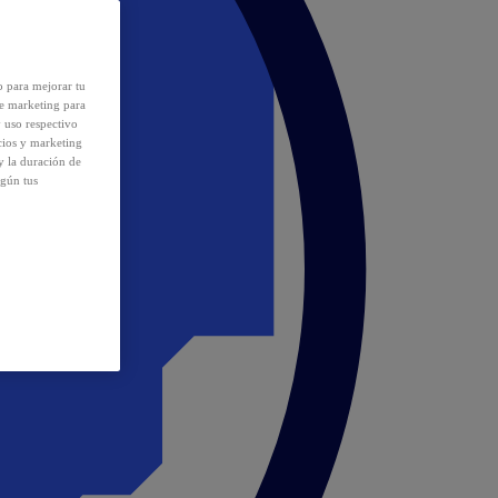
o para mejorar tu
de marketing para
y uso respectivo
cios y marketing
y la duración de
egún tus