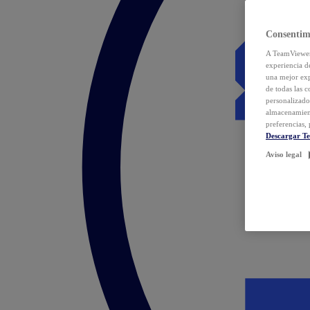
Consentim
A TeamViewer 
experiencia d
una mejor exp
de todas las 
personalizado
almacenamien
preferencias, 
Descargar T
Aviso legal