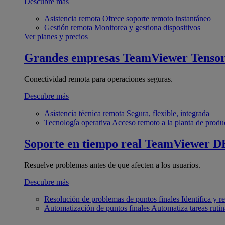
Descubre más
Asistencia remota
Ofrece soporte remoto instantáneo
Gestión remota
Monitorea y gestiona dispositivos
Ver planes y precios
Grandes empresas
TeamViewer Tenso
Conectividad remota para operaciones seguras.
Descubre más
Asistencia técnica remota
Segura, flexible, integrada
Tecnología operativa
Acceso remoto a la planta de produ
Soporte en tiempo real
TeamViewer D
Resuelve problemas antes de que afecten a los usuarios.
Descubre más
Resolución de problemas de puntos finales
Identifica y 
Automatización de puntos finales
Automatiza tareas rutin