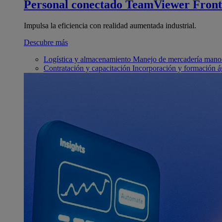
Personal conectado
TeamViewer Front
Impulsa la eficiencia con realidad aumentada industrial.
Descubre más
Logística y almacenamiento
Manejo de mercadería manos
Contratación y capacitación
Incorporación y formación á