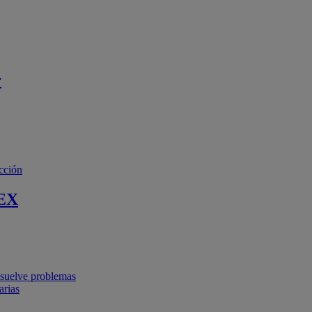
r
cción
EX
resuelve problemas
arias