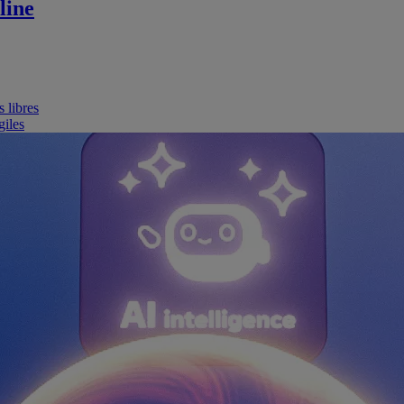
line
 libres
giles