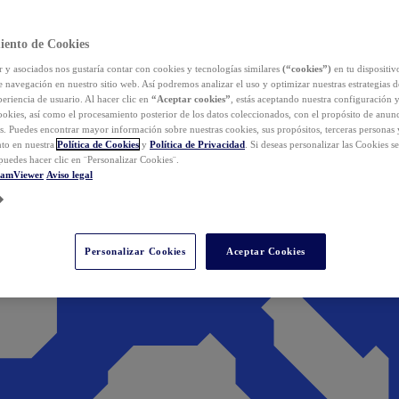
iento de Cookies
y asociados nos gustaría contar con cookies y tecnologías similares
(“cookies”)
en tu dispositiv
e navegación en nuestro sitio web. Así podremos analizar el uso y optimizar nuestras estrategias 
eriencia de usuario. Al hacer clic en
“Aceptar cookies”
, estás aceptando nuestra configuración 
cookies, así como el procesamiento posterior de los datos coleccionados, con el propósito de anun
s. Puedes encontrar mayor información sobre nuestras cookies, sus propósitos, terceras personas 
to en nuestra
Política de Cookies
y
Política de Privacidad
. Si deseas personalizar las Cookies s
puedes hacer clic en ¨Personalizar Cookies¨.
eamViewer
Aviso legal
Personalizar Cookies
Aceptar Cookies