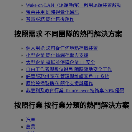
Wake-on-LAN（遠端喚醒）
啟用遠端裝置啟動
螢幕共用
即時視覺化通訊
智慧服務
簡化售後運作
按照需求
不同團隊的熱門解決方案
個人用途
您可從任何地點存取裝置
小型企業
簡化遠端存取與支援
大型企業
擴展並保障企業 IT 安全
自由工作者與數位遊民
隨時隨地安全工作
託管服務供應商
管理與維護客戶 IT 系統
原始設備製造商
簡化支援與運作
非營利及教育行業
TeamViewer 技術享 30% 優惠
按照行業
按行業分類的熱門解決方案
汽車
農業