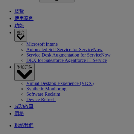
概覽
使用案例
功能
整合
Microsoft Intune
Automated Self Service for ServiceNow
Service Desk Augmentation for ServiceNow
DEX for Salesforce Agentforce IT Service
附加元件
Virtual Desktop Experience (VDX)
Synthetic Monitoring
Software Reclaim
Device Refresh
成功故事
價格
聯絡我們