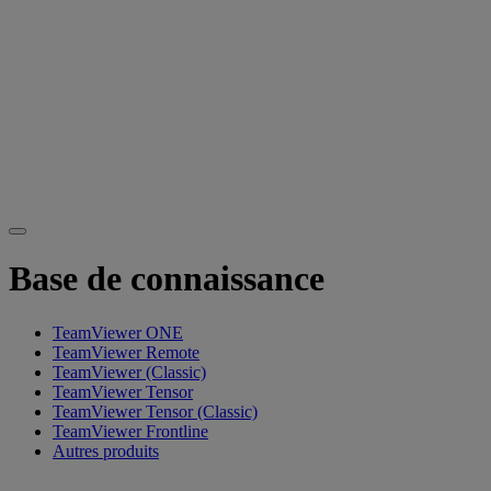
Base de connaissance
TeamViewer ONE
TeamViewer Remote
TeamViewer (Classic)
TeamViewer Tensor
TeamViewer Tensor (Classic)
TeamViewer Frontline
Autres produits