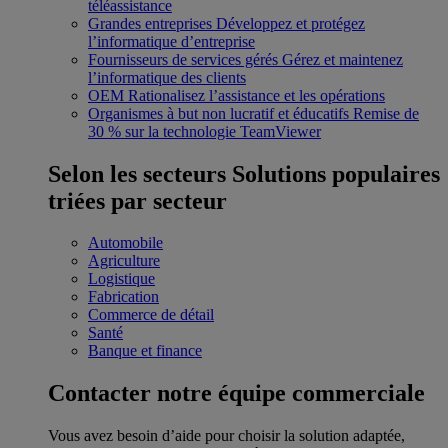
téléassistance
Grandes entreprises
Développez et protégez
l’informatique d’entreprise
Fournisseurs de services gérés
Gérez et maintenez
l’informatique des clients
OEM
Rationalisez l’assistance et les opérations
Organismes à but non lucratif et éducatifs
Remise de
30 % sur la technologie TeamViewer
Selon les secteurs
Solutions populaires
triées par secteur
Automobile
Agriculture
Logistique
Fabrication
Commerce de détail
Santé
Banque et finance
Contacter notre équipe commerciale
Vous avez besoin d’aide pour choisir la solution adaptée,