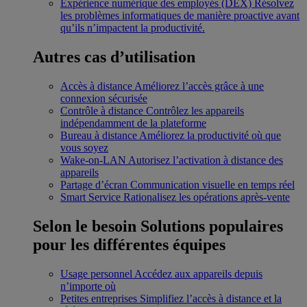
Expérience numérique des employés (DEX)
Résolvez
les problèmes informatiques de manière proactive avant
qu’ils n’impactent la productivité.
Autres cas d’utilisation
Accès à distance
Améliorez l’accès grâce à une
connexion sécurisée
Contrôle à distance
Contrôlez les appareils
indépendamment de la plateforme
Bureau à distance
Améliorez la productivité où que
vous soyez
Wake-on-LAN
Autorisez l’activation à distance des
appareils
Partage d’écran
Communication visuelle en temps réel
Smart Service
Rationalisez les opérations après-vente
Selon le besoin
Solutions populaires
pour les différentes équipes
Usage personnel
Accédez aux appareils depuis
n’importe où
Petites entreprises
Simplifiez l’accès à distance et la