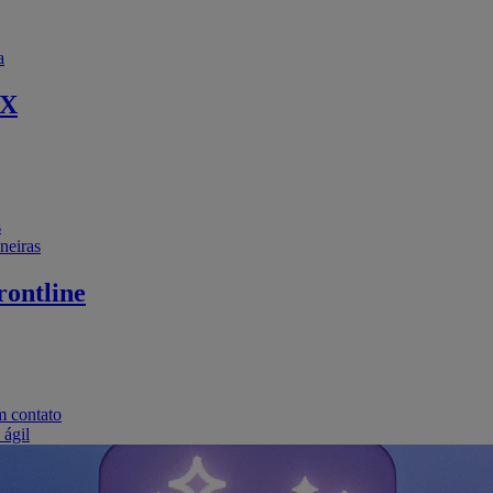
a
EX
s
neiras
ontline
m contato
 ágil