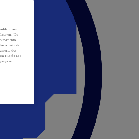
ositivo para
clicar em “Eu
ocessamento
os a partir do
samento dos
 em relação aos
 próprias