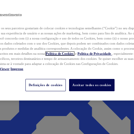
nsentimento
os seus parceiros gostariam de colocar cookies e tecnologias semelhantes (“Cookie”) no seu disp
a sua experiência de usuário e as nossas ações de marketing, bem como para fins de analítica. Ao 
cê concorda com (i) a nossa configuração e uso de todos os Cookies, bem como (ii) o nosso pr
os dados coletados com o uso dos Cookies, que depois podem ser combinados com dados coletad
s produtos e medidas de analítica correspondentes. A colocação do Cookie, assim como o proces
scritos em mais detalhes na nossa
Política de Cookies
e
Política de Privacidade
, especialmente
ecíficos, terceiros destinatários e tempo de armazenamento dos cookies. Se quiser escolher as suas
 sinta-se à vontade para adaptar a colocação de Cookies nas Configurações de Cookies.
Viewer
Impresso
Definições de cookies
Aceitar todos os cookies