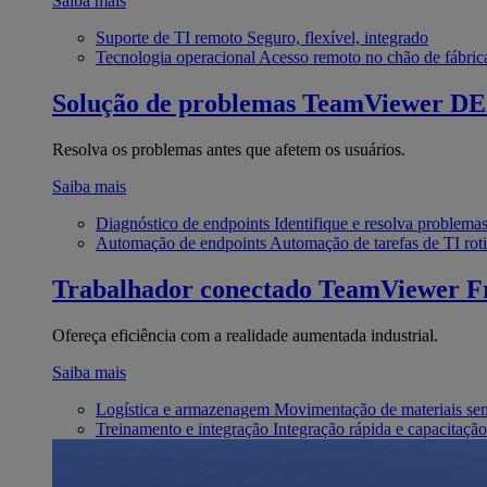
Saiba mais
Suporte de TI remoto
Seguro, flexível, integrado
Tecnologia operacional
Acesso remoto no chão de fábric
Solução de problemas
TeamViewer D
Resolva os problemas antes que afetem os usuários.
Saiba mais
Diagnóstico de endpoints
Identifique e resolva problema
Automação de endpoints
Automação de tarefas de TI roti
Trabalhador conectado
TeamViewer Fr
Ofereça eficiência com a realidade aumentada industrial.
Saiba mais
Logística e armazenagem
Movimentação de materiais se
Treinamento e integração
Integração rápida e capacitação