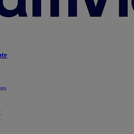
te
guro
r