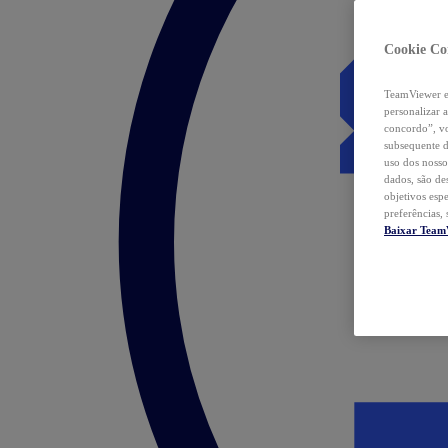
Cookie Co
TeamViewer e 
personalizar 
concordo”, vo
subsequente d
uso dos nosso
dados, são de
objetivos esp
preferências,
Baixar Team