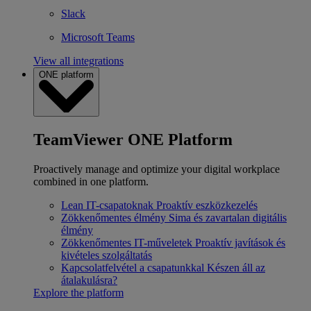
Slack
Microsoft Teams
View all integrations
ONE platform
TeamViewer ONE Platform
Proactively manage and optimize your digital workplace
combined in one platform.
Lean IT-csapatoknak
Proaktív eszközkezelés
Zökkenőmentes élmény
Sima és zavartalan digitális
élmény
Zökkenőmentes IT-műveletek
Proaktív javítások és
kivételes szolgáltatás
Kapcsolatfelvétel a csapatunkkal
Készen áll az
átalakulásra?
Explore the platform