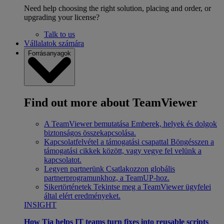
Need help choosing the right solution, placing and order, or
upgrading your license?
Talk to us
Vállalatok számára
Forrásanyagok
Find out more about TeamViewer
A TeamViewer bemutatása
Emberek, helyek és dolgok
biztonságos összekapcsolása.
Kapcsolatfelvétel a támogatási csapattal
Böngésszen a
támogatási cikkek között, vagy vegye fel velünk a
kapcsolatot.
Legyen partnerünk
Csatlakozzon globális
partnerprogramunkhoz, a TeamUP-hoz.
Sikertörténetek
Tekintse meg a TeamViewer ügyfelei
által elért eredményeket.
INSIGHT
How Tia helps IT teams turn fixes into reusable scripts