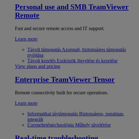
Personal use and SMB
TeamViewer
Remote
Fast and secure remote access and IT support.
Learn more
Távoli támogatás
Azonnali, biztonságos támogatás
nyújtása
Távoli kezelés
Eszközök figyelése és kezelése
View plans and pricing
Enterprise
TeamViewer Tensor
Remote connectivity built for secure operations.
Learn more
Informatikai távtámogatás
Biztonságos, rugalmas,
integrált
Üzemeltetéstechnológia
Műhely távelérése
Real-time troubleshooting