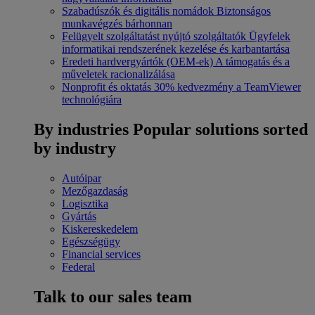
Szabadúszók és digitális nomádok
Biztonságos
munkavégzés bárhonnan
Felügyelt szolgáltatást nyújtó szolgáltatók
Ügyfelek
informatikai rendszerének kezelése és karbantartása
Eredeti hardvergyártók (OEM-ek)
A támogatás és a
műveletek racionalizálása
Nonprofit és oktatás
30% kedvezmény a TeamViewer
technológiára
By industries
Popular solutions sorted
by industry
Autóipar
Mezőgazdaság
Logisztika
Gyártás
Kiskereskedelem
Egészségügy
Financial services
Federal
Talk to our sales team