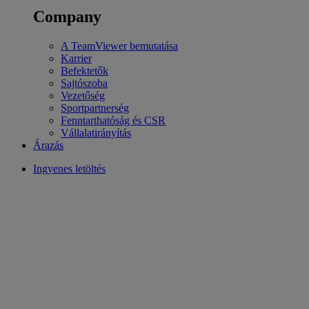
Company
A TeamViewer bemutatása
Karrier
Befektetők
Sajtószoba
Vezetőség
Sportpartnerség
Fenntarthatóság és CSR
Vállalatirányítás
Árazás
Ingyenes letöltés