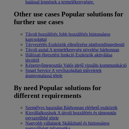
hatással lennének a termelékenységre.
Other use cases
Popular solutions for
further use cases
Távoli hozzáférés
Jobb hozzáférés biztonságos
kapcsolattal
Távvezérlés
Eszközök ellenőrzése platformfüggetlenül
Távoli asztal
A termelékenység növelése bárhonnan
Hálózati ébresztési funkció
Eszközök aktiválása
távolról
Képernyőmegosztás
Valós idejű vizuális kommunikáció
Smart Service
A vevőszolgálati műveletek
áramvonalassá tétele
By need
Popular solutions for
different requirements
Személyes használat
Bárhonnan elérhető eszközök
Kisvállalkozások
A távoli hozzáférés és támogatás
egyszerűbbé tétele
Nagyobb vállalatok
Skálázható és biztonságos
nagyvállalati informatika