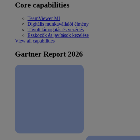
Core capabilities
TeamViewer MI
Digitális munkavállalói élmény
Távoli támogatás és vezérlés
Eszközök és javítások kezelése
View all capabilities
Gartner Report 2026