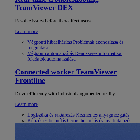
TeamViewer DEX
Resolve issues before they affect users.
Learn more
Végponti hibaelhárítás
Problémák azonosítása és
megoldása
Végponti automatizálás
Rendszeres informatikai
feladatok automatizálása
Connected worker
TeamViewer
Frontline
Drive efficiency with industrial augumented reality.
Learn more
Logisztika és raktározás
Kézmentes anyagmozgatás
Képzés és betanítás
Gyors betanítás és továbbképzés