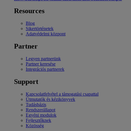
Resources
Blog
Sikertörténetek
Adatvédelmi központ
Partner
Legyen partnerünk
Partner keresése
Integrációs partnerek
Support
Kapcsolatfelvétel a támogatási csapattal
Útmutatók és kézikönyvek
Tudásbázis
Rendszerállapot
Egyéni modulok
Fejlesztőknek
Közösség