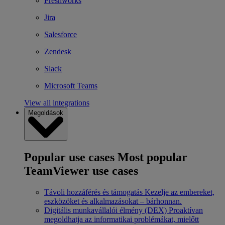
Freshworks
Jira
Salesforce
Zendesk
Slack
Microsoft Teams
View all integrations
Megoldások
Popular use cases
Most popular
TeamViewer use cases
Távoli hozzáférés és támogatás
Kezelje az embereket,
eszközöket és alkalmazásokat – bárhonnan.
Digitális munkavállalói élmény (DEX)
Proaktívan
megoldhatja az informatikai problémákat, mielőtt