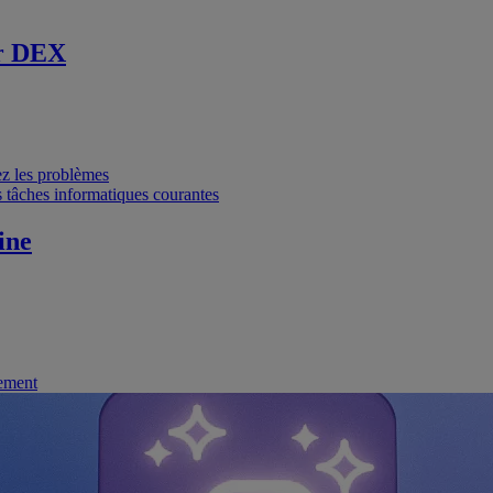
r DEX
vez les problèmes
 tâches informatiques courantes
ine
nement