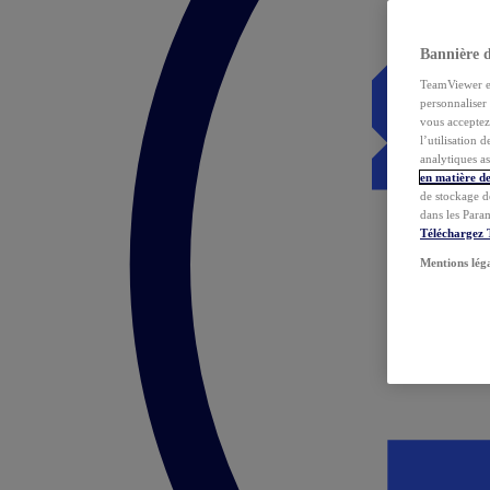
Bannière 
TeamViewer et 
personnaliser 
vous acceptez 
l’utilisation 
analytiques as
en matière de
de stockage d
dans les Para
Téléchargez
Mentions lég