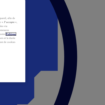
pareil, afin de
ur
« J’accepte »
,
ées via
s mesures
 notre
Politique
iers et la durée
ent de cookies