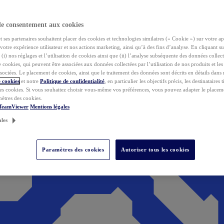
de consentement aux cookies
ses partenaires souhaitent placer des cookies et technologies similaires (« Cookie ») sur votre ap
votre expérience utilisateur et nos actions marketing, ainsi qu’à des fins d’analyse. En cliquant s
(i) nos réglages et l’utilisation de cookies ainsi que (ii) l’analyse subséquente des données collect
de cookies, qui peuvent être associées aux données collectées par l’utilisation de nos produits et le
sociées. Le placement de cookies, ainsi que le traitement des données sont décrits en détails dans
 cookies
et notre
Politique de confidentialité
, en particulier les objectifs précis, les destinataires t
es cookies. Si vous souhaitez choisir vous-même vos préférences, vous pouvez adapter le placem
mètres des cookies.
 TeamViewer
Mentions légales
ales
Paramètres des cookies
Autoriser tous les cookies