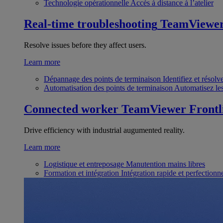
Technologie opérationnelle
Accès à distance à l’atelier
Real-time troubleshooting
TeamViewe
Resolve issues before they affect users.
Learn more
Dépannage des points de terminaison
Identifiez et résol
Automatisation des points de terminaison
Automatisez les
Connected worker
TeamViewer Frontl
Drive efficiency with industrial augumented reality.
Learn more
Logistique et entreposage
Manutention mains libres
Formation et intégration
Intégration rapide et perfection