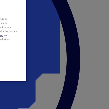
fine di
ionando
lti tramite
e di misurazione.
icy
, con
e desideri