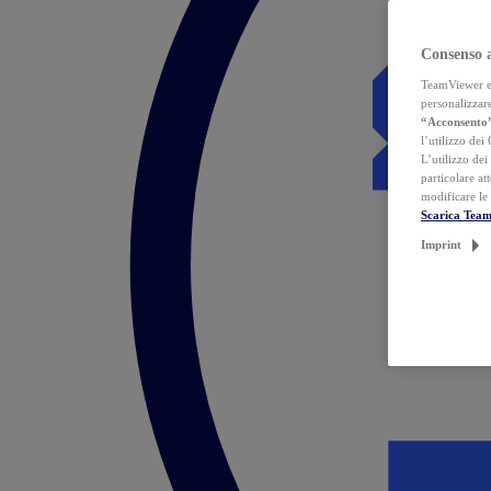
Consenso 
TeamViewer ed 
personalizzare
“Acconsento
l’utilizzo dei
L’utilizzo dei
particolare at
modificare le
Scarica Tea
Imprint