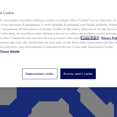
ai Cookie
i suoi partner vorrebbero utilizzare cookie e tecnologie affini (“Cookie”) sul tuo dispositivo al 
 la tua esperienza di navigazione, le nostre abitudini di marketing e per finalità analitiche. Selez
”
, acconsentirai all’impostazione (i) di tutti i Cookie ed alla relativa elaborazione dei dati (ii) racco
 Cookie stessi, che potrebbero essere abbinati a dati sul tuo utilizzo dei prodotti e relative metrich
 Cookie e l’analisi dei dati sono descritti con precisione nella nostra
Cookie Policy
e
Privacy Pol
tenzione agli scopi, alla condivisione con terze parti, ed alla durata della conservazione dei dati. S
 tue preferenze, puoi personalizzare le impostazioni dei tuoi Cookie dalle Impostazioni Cookie.
mViewer
Imprint
Impostazioni cookie
Accetta tutti i cookie