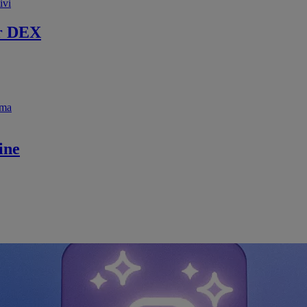
ivi
r DEX
ema
ine