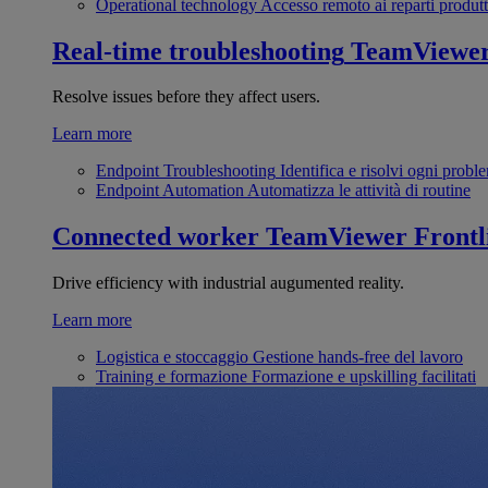
Operational technology
Accesso remoto ai reparti produtt
Real-time troubleshooting
TeamViewe
Resolve issues before they affect users.
Learn more
Endpoint Troubleshooting
Identifica e risolvi ogni probl
Endpoint Automation
Automatizza le attività di routine
Connected worker
TeamViewer Frontl
Drive efficiency with industrial augumented reality.
Learn more
Logistica e stoccaggio
Gestione hands-free del lavoro
Training e formazione
Formazione e upskilling facilitati