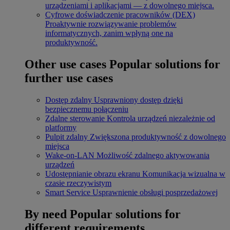
urządzeniami i aplikacjami — z dowolnego miejsca.
Cyfrowe doświadczenie pracowników (DEX)
Proaktywnie rozwiązywanie problemów
informatycznych, zanim wpłyną one na
produktywność.
Other use cases
Popular solutions for
further use cases
Dostęp zdalny
Usprawniony dostęp dzięki
bezpiecznemu połączeniu
Zdalne sterowanie
Kontrola urządzeń niezależnie od
platformy
Pulpit zdalny
Zwiększona produktywność z dowolnego
miejsca
Wake-on-LAN
Możliwość zdalnego aktywowania
urządzeń
Udostępnianie obrazu ekranu
Komunikacja wizualna w
czasie rzeczywistym
Smart Service
Usprawnienie obsługi posprzedażowej
By need
Popular solutions for
different requirements