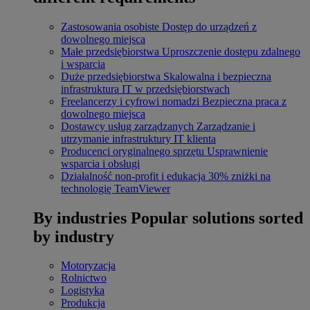
Zastosowania osobiste
Dostęp do urządzeń z
dowolnego miejsca
Małe przedsiębiorstwa
Uproszczenie dostępu zdalnego
i wsparcia
Duże przedsiębiorstwa
Skalowalna i bezpieczna
infrastruktura IT w przedsiębiorstwach
Freelancerzy i cyfrowi nomadzi
Bezpieczna praca z
dowolnego miejsca
Dostawcy usług zarządzanych
Zarządzanie i
utrzymanie infrastruktury IT klienta
Producenci oryginalnego sprzętu
Usprawnienie
wsparcia i obsługi
Działalność non-profit i edukacja
30% zniżki na
technologię TeamViewer
By industries
Popular solutions sorted
by industry
Motoryzacja
Rolnictwo
Logistyka
Produkcja