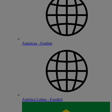
Americas - English
América Latina - Español