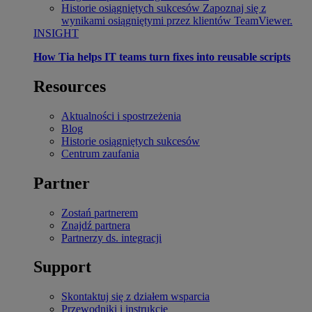
Historie osiągniętych sukcesów
Zapoznaj się z
wynikami osiągniętymi przez klientów TeamViewer.
INSIGHT
How Tia helps IT teams turn fixes into reusable scripts
Resources
Aktualności i spostrzeżenia
Blog
Historie osiągniętych sukcesów
Centrum zaufania
Partner
Zostań partnerem
Znajdź partnera
Partnerzy ds. integracji
Support
Skontaktuj się z działem wsparcia
Przewodniki i instrukcje