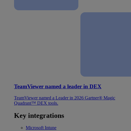
TeamViewer named a leader in DEX
TeamViewer named a Leader in 2026 Gartner® Magic
Quadrant™ DEX tools.
Key integrations
Microsoft Intune