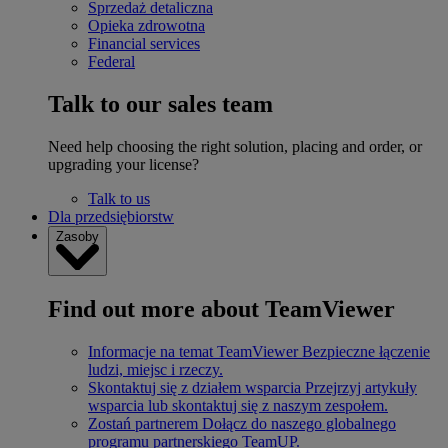
Sprzedaż detaliczna
Opieka zdrowotna
Financial services
Federal
Talk to our sales team
Need help choosing the right solution, placing and order, or
upgrading your license?
Talk to us
Dla przedsiębiorstw
Zasoby
Find out more about TeamViewer
Informacje na temat TeamViewer
Bezpieczne łączenie
ludzi, miejsc i rzeczy.
Skontaktuj się z działem wsparcia
Przejrzyj artykuły
wsparcia lub skontaktuj się z naszym zespołem.
Zostań partnerem
Dołącz do naszego globalnego
programu partnerskiego TeamUP.