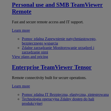
Personal use and SMB
TeamViewer
Remote
Fast and secure remote access and IT support.
Learn more
Pomoc zdalna
Zapewnienie natychmiastowego,
bezpiecznego wsparcia
Zdalne zarządzanie
Monitorowanie urządzeń i
zarządzanie nimi
View plans and pricing
Enterprise
TeamViewer Tensor
Remote connectivity built for secure operations.
Learn more
Pomoc zdalna IT
Bezpieczna, elastyczna, zintegrowana
Technologia operacyjna
Zdalny dostęp do hali
produkcyjnej