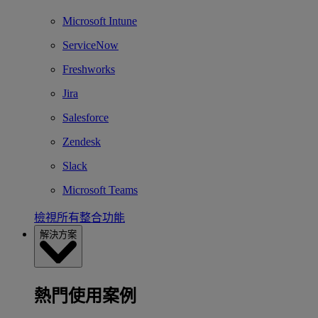
Microsoft Intune
ServiceNow
Freshworks
Jira
Salesforce
Zendesk
Slack
Microsoft Teams
檢視所有整合功能
解決方案
熱門使用案例