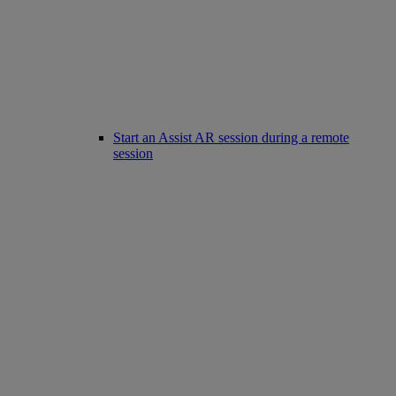
Start an Assist AR session during a remote
session