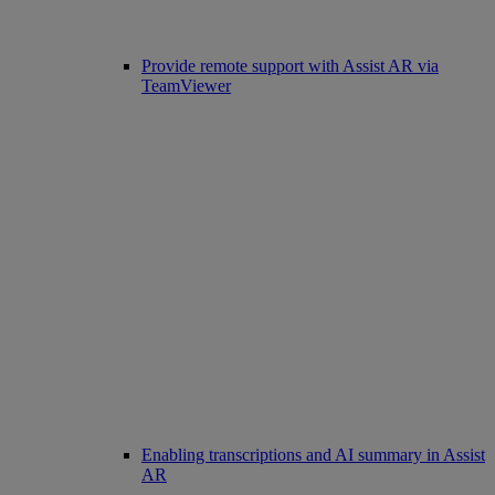
Provide remote support with Assist AR via
TeamViewer
Enabling transcriptions and AI summary in Assist
AR