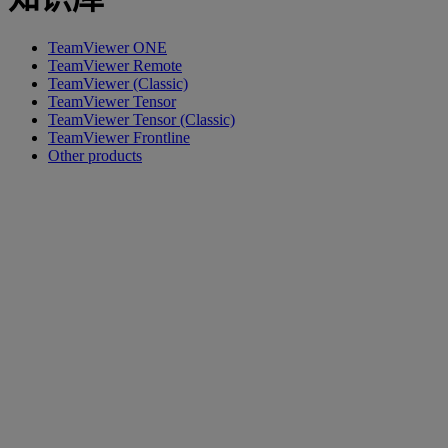
TeamViewer ONE
TeamViewer Remote
TeamViewer (Classic)
TeamViewer Tensor
TeamViewer Tensor (Classic)
TeamViewer Frontline
Other products