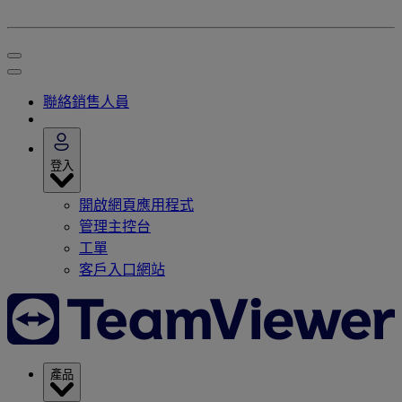
聯絡銷售人員
登入
開啟網頁應用程式
管理主控台
工單
客戶入口網站
產品