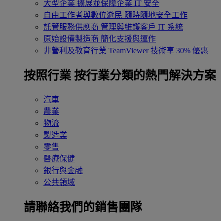
大型企業
擴展並保障企業 IT 安全
自由工作者與數位遊民
隨時隨地安全工作
託管服務供應商
管理與維護客戶 IT 系統
原始設備製造商
簡化支援與運作
非營利及教育行業
TeamViewer 技術享 30% 優惠
按照行業
按行業分類的熱門解決方案
汽車
農業
物流
製造業
零售
醫療保健
銀行與金融
公共領域
請聯絡我們的銷售團隊