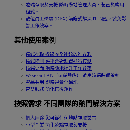
遠端存取與支援
隨時隨地管理人員、裝置與應用
程式。
數位員工體驗 (DEX)
前瞻式解決 IT 問題，避免影
響工作效率。
其他使用案例
遠端存取
透過安全連線改進存取
遠端控制
跨平台對裝置進行控制
遠端桌面
隨時隨地提升工作效率
Wake-on-LAN（遠端喚醒）
啟用遠端裝置啟動
螢幕共用
即時視覺化通訊
智慧服務
簡化售後運作
按照需求
不同團隊的熱門解決方案
個人用途
您可從任何地點存取裝置
小型企業
簡化遠端存取與支援