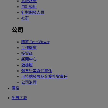
系統狀態
自訂模組
針對開發人員
社群
公司
關於 TeamViewer
工作機會
投資商
新聞中心
領導層
體育行業夥伴關係
可持續發展及企業社會責任
公司治理
價格
免費下載