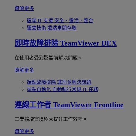
瞭解更多
遠端 IT 支援
安全、靈活、整合
運營技術
遠端車間存取
即時故障排除
TeamViewer DEX
在使用者受到影響前解決問題。
瞭解更多
端點故障排除
識別並解決問題
端點自動化
自動執行常規 IT 任務
連線工作者
TeamViewer Frontline
工業擴增實境極大提升工作效率。
瞭解更多