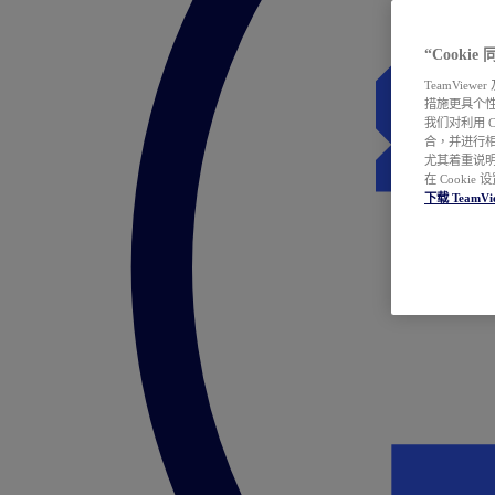
“Cooki
TeamVie
措施更具个
我们对利用 
合，并进行
尤其着重说明
在 Cookie
下载 TeamVi