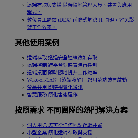
遠端存取與支援
隨時隨地管理人員、裝置與應用
程式。
數位員工體驗 (DEX)
前瞻式解決 IT 問題，避免影
響工作效率。
其他使用案例
遠端存取
透過安全連線改進存取
遠端控制
跨平台對裝置進行控制
遠端桌面
隨時隨地提升工作效率
Wake-on-LAN（遠端喚醒）
啟用遠端裝置啟動
螢幕共用
即時視覺化通訊
智慧服務
簡化售後運作
按照需求
不同團隊的熱門解決方案
個人用途
您可從任何地點存取裝置
小型企業
簡化遠端存取與支援