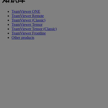
TeamViewer ONE
TeamViewer Remote
TeamViewer (Classic)
TeamViewer Tensor
TeamViewer Tensor (Classic)
TeamViewer Frontline
Other products