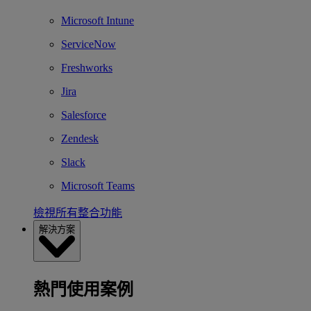
Microsoft Intune
ServiceNow
Freshworks
Jira
Salesforce
Zendesk
Slack
Microsoft Teams
檢視所有整合功能
解決方案
熱門使用案例