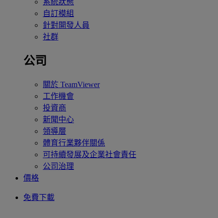
系統狀態
自訂模組
針對開發人員
社群
公司
關於 TeamViewer
工作機會
投資商
新聞中心
領導層
體育行業夥伴關係
可持續發展及企業社會責任
公司治理
價格
免費下載