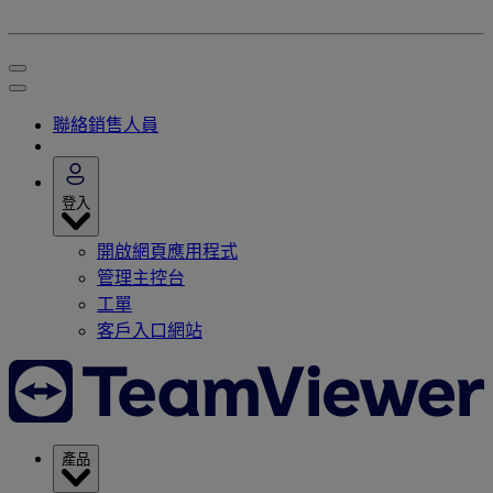
聯絡銷售人員
登入
開啟網頁應用程式
管理主控台
工單
客戶入口網站
產品