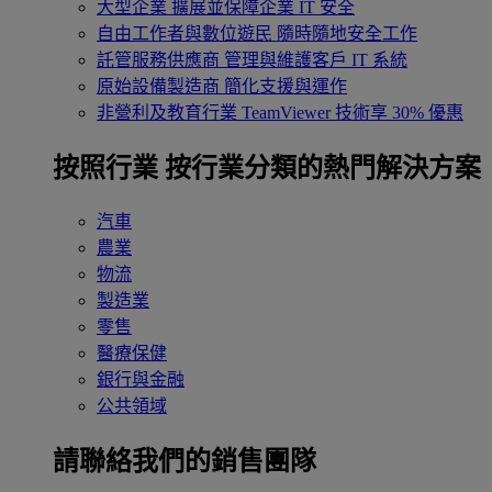
大型企業
擴展並保障企業 IT 安全
自由工作者與數位遊民
隨時隨地安全工作
託管服務供應商
管理與維護客戶 IT 系統
原始設備製造商
簡化支援與運作
非營利及教育行業
TeamViewer 技術享 30% 優惠
按照行業
按行業分類的熱門解決方案
汽車
農業
物流
製造業
零售
醫療保健
銀行與金融
公共領域
請聯絡我們的銷售團隊