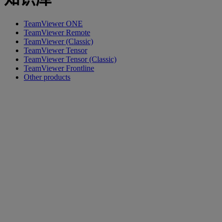
TeamViewer ONE
TeamViewer Remote
TeamViewer (Classic)
TeamViewer Tensor
TeamViewer Tensor (Classic)
TeamViewer Frontline
Other products