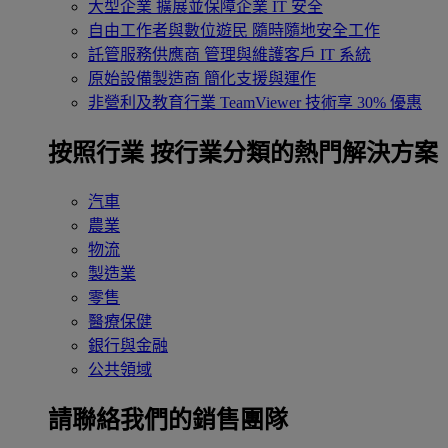
大型企業
擴展並保障企業 IT 安全
自由工作者與數位遊民
隨時隨地安全工作
託管服務供應商
管理與維護客戶 IT 系統
原始設備製造商
簡化支援與運作
非營利及教育行業
TeamViewer 技術享 30% 優惠
按照行業
按行業分類的熱門解決方案
汽車
農業
物流
製造業
零售
醫療保健
銀行與金融
公共領域
請聯絡我們的銷售團隊