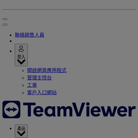
聯絡銷售人員
登入
開啟網頁應用程式
管理主控台
工單
客戶入口網站
產品