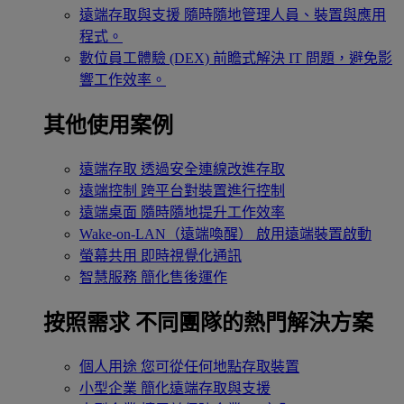
遠端存取與支援
隨時隨地管理人員、裝置與應用
程式。
數位員工體驗 (DEX)
前瞻式解決 IT 問題，避免影
響工作效率。
其他使用案例
遠端存取
透過安全連線改進存取
遠端控制
跨平台對裝置進行控制
遠端桌面
隨時隨地提升工作效率
Wake-on-LAN（遠端喚醒）
啟用遠端裝置啟動
螢幕共用
即時視覺化通訊
智慧服務
簡化售後運作
按照需求
不同團隊的熱門解決方案
個人用途
您可從任何地點存取裝置
小型企業
簡化遠端存取與支援