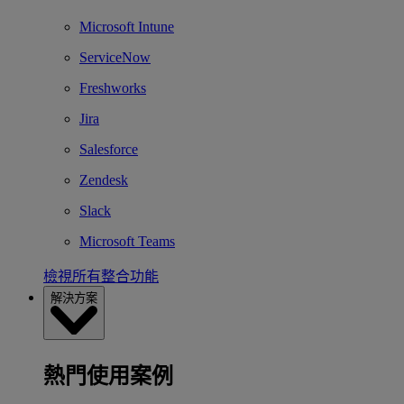
Microsoft Intune
ServiceNow
Freshworks
Jira
Salesforce
Zendesk
Slack
Microsoft Teams
檢視所有整合功能
解決方案
熱門使用案例