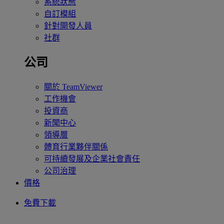
系統狀態
自訂模組
針對開發人員
社群
公司
關於 TeamViewer
工作機會
投資商
新聞中心
領導層
體育行業夥伴關係
可持續發展及企業社會責任
公司治理
價格
免費下載