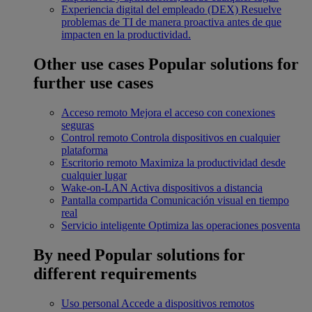
Experiencia digital del empleado (DEX)
Resuelve
problemas de TI de manera proactiva antes de que
impacten en la productividad.
Other use cases
Popular solutions for
further use cases
Acceso remoto
Mejora el acceso con conexiones
seguras
Control remoto
Controla dispositivos en cualquier
plataforma
Escritorio remoto
Maximiza la productividad desde
cualquier lugar
Wake-on-LAN
Activa dispositivos a distancia
Pantalla compartida
Comunicación visual en tiempo
real
Servicio inteligente
Optimiza las operaciones posventa
By need
Popular solutions for
different requirements
Uso personal
Accede a dispositivos remotos