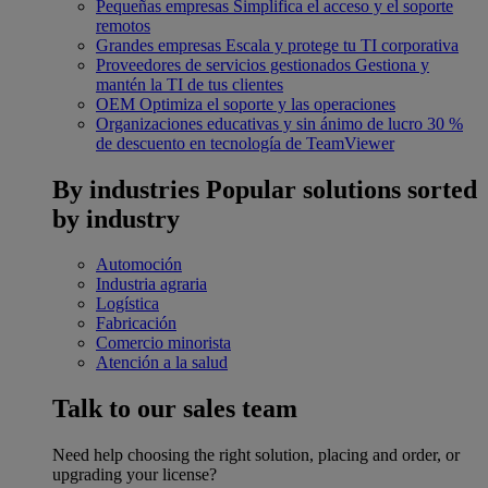
Pequeñas empresas
Simplifica el acceso y el soporte
remotos
Grandes empresas
Escala y protege tu TI corporativa
Proveedores de servicios gestionados
Gestiona y
mantén la TI de tus clientes
OEM
Optimiza el soporte y las operaciones
Organizaciones educativas y sin ánimo de lucro
30 %
de descuento en tecnología de TeamViewer
By industries
Popular solutions sorted
by industry
Automoción
Industria agraria
Logística
Fabricación
Comercio minorista
Atención a la salud
Talk to our sales team
Need help choosing the right solution, placing and order, or
upgrading your license?