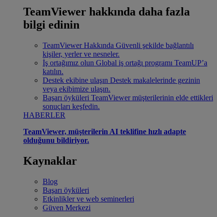
TeamViewer hakkında daha fazla
bilgi edinin
TeamViewer Hakkında
Güvenli şekilde bağlantılı
kişiler, yerler ve nesneler.
İş ortağımız olun
Global iş ortağı programı TeamUP’a
katılın.
Destek ekibine ulaşın
Destek makalelerinde gezinin
veya ekibimize ulaşın.
Başarı öyküleri
TeamViewer müşterilerinin elde ettikleri
sonuçları keşfedin.
HABERLER
TeamViewer, müşterilerin AI teklifine hızlı adapte
olduğunu bildiriyor.
Kaynaklar
Blog
Başarı öyküleri
Etkinlikler ve web seminerleri
Güven Merkezi