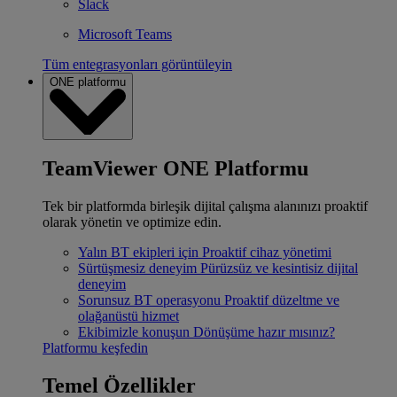
Slack
Microsoft Teams
Tüm entegrasyonları görüntüleyin
ONE platformu
TeamViewer ONE Platformu
Tek bir platformda birleşik dijital çalışma alanınızı proaktif
olarak yönetin ve optimize edin.
Yalın BT ekipleri için
Proaktif cihaz yönetimi
Sürtüşmesiz deneyim
Pürüzsüz ve kesintisiz dijital
deneyim
Sorunsuz BT operasyonu
Proaktif düzeltme ve
olağanüstü hizmet
Ekibimizle konuşun
Dönüşüme hazır mısınız?
Platformu keşfedin
Temel Özellikler