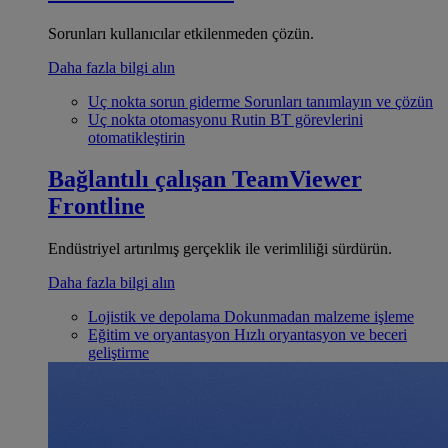
Sorunları kullanıcılar etkilenmeden çözün.
Daha fazla bilgi alın
Uç nokta sorun giderme
Sorunları tanımlayın ve çözün
Uç nokta otomasyonu
Rutin BT görevlerini
otomatikleştirin
Bağlantılı çalışan
TeamViewer
Frontline
Endüstriyel artırılmış gerçeklik ile verimliliği sürdürün.
Daha fazla bilgi alın
Lojistik ve depolama
Dokunmadan malzeme işleme
Eğitim ve oryantasyon
Hızlı oryantasyon ve beceri
geliştirme