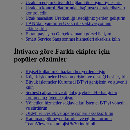
Uzaktan erişim
Güvenli bağlantı ile erişimi iyileştirin
Uzaktan kontrol
Platformdan bağımsız olarak cihazları
kontrol edin
Uzak masaüstü
Üretkenliği istediğiniz yerden geliştirin
LAN’da uyandırma
Uzak cihaz aktivasyonunu
etkinleştirin
Ekran paylaşma
Gerçek zamanlı görsel iletişim
Smart Service
Satış sonrası hizmetleri aksaksız kılın
İhtiyaca göre
Farklı ekipler için
popüler çözümler
Kişisel kullanım
Cihazlara her yerden erişin
Küçük işletmeler
Uzaktan erişimi ve desteği basitleştirin
Büyük işletmeler
Kurumsal BT’yi genişletin ve güvenli
kılın
Serbest çalışanlar ve dijital göçebeler
Herhangi bir
konumdan güvenle çalışın
Yönetilen hizmetler sağlayıcıları
İstemci BT’yi yönetin
ve sürdürün
OEM’ler
Destek ve operasyonları aksaksız kılın
Kar amacı gütmeyen kuruluş ve eğitim kurumu
TeamViewer teknolojisi %30 indirimli