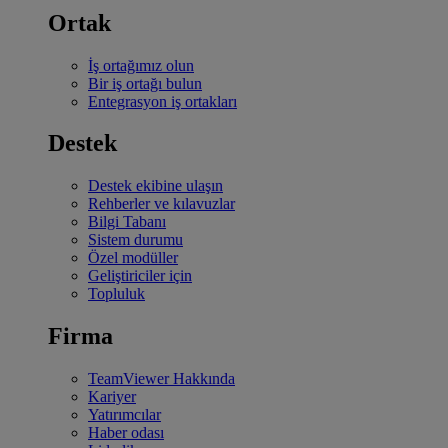
Ortak
İş ortağımız olun
Bir iş ortağı bulun
Entegrasyon iş ortakları
Destek
Destek ekibine ulaşın
Rehberler ve kılavuzlar
Bilgi Tabanı
Sistem durumu
Özel modüller
Geliştiriciler için
Topluluk
Firma
TeamViewer Hakkında
Kariyer
Yatırımcılar
Haber odası