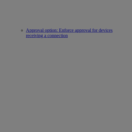
Approval option: Enforce approval for devices
receiving a connection