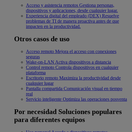
Acceso y asistencia remotos
Gestiona personas,
dispositivos y aplicaciones, desde cualquier lugar.
Experiencia digital del empleado (DEX)
Resuelve
problemas de TI de manera proactiva antes de que
impacten en la productividad.
Otros casos de uso
Acceso remoto
Mejora el acceso con conexiones
seguras
Wake-on-LAN
Activa dispositivos a distancia
Control remoto
Controla dispositivos en cualquier
plataforma
Escritorio remoto
Maximiza la productividad desde
cualquier lugar
Pantalla compartida
Comunicación visual en tiempo
real
Servicio inteligente
Optimiza las operaciones posventa
Por necesidad
Soluciones populares
para diferentes equipos