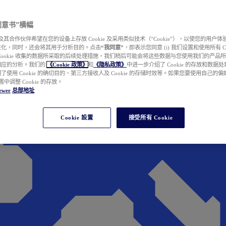
e 同意书”横幅
wer 及其合作伙伴希望在您的设备上存放 Cookie 及采用类似技术（“Cookie”），以使您的用
性化，同时，还会将其用于分析目的。点击
“我同意”
，即表示您同意 (i) 我们设置和使用所有 Cook
Cookie 收集的数据所采取的后续处理措施，我们稍后可能会将这些数据与您使用我们的产品
相应的分析。我们的
《Cookie 政策》
和
《隐私政策》
中进一步介绍了 Cookie 的存放和数据
了使用 Cookie 的确切目的、第三方接收人及 Cookie 的存储时效等。如果您要使用自己的
 设置中调整 Cookie 的存放。
ewer
总部地址
Cookie 設置
接受所有 Cookie