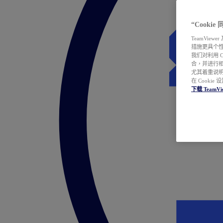
“Cooki
TeamVie
措施更具个
我们对利用 
合，并进行
尤其着重说明
在 Cookie
下载 TeamVi