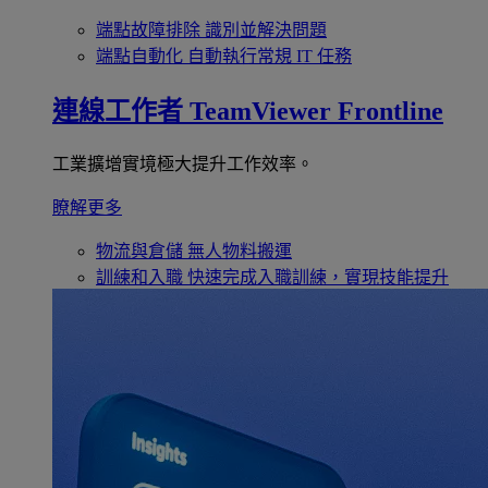
端點故障排除
識別並解決問題
端點自動化
自動執行常規 IT 任務
連線工作者
TeamViewer Frontline
工業擴增實境極大提升工作效率。
瞭解更多
物流與倉儲
無人物料搬運
訓練和入職
快速完成入職訓練，實現技能提升