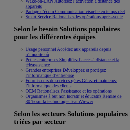
Wake-on-LAN
Autorisez l’activation à distance des
appareils
Partage d’écran
Communication visuelle en temps réel
Smart Service
Rationalisez les opérations après-vente
Selon le besoin
Solutions populaires
pour les différentes équipes
Usage personnel
Accédez aux appareils depuis
n’importe où
Petites entreprises
Simplifiez l’accès à distance et la
téléassistance
Grandes entreprises
Développez et protégez
l’informatique d’entreprise
Fournisseurs de services gérés
Gérez et maintenez
l’informatique des clients
OEM
Rationalisez l’assistance et les opérations
Organismes à but non lucratif et éducatifs
Remise de
30 % sur la technologie TeamViewer
Selon les secteurs
Solutions populaires
triées par secteur