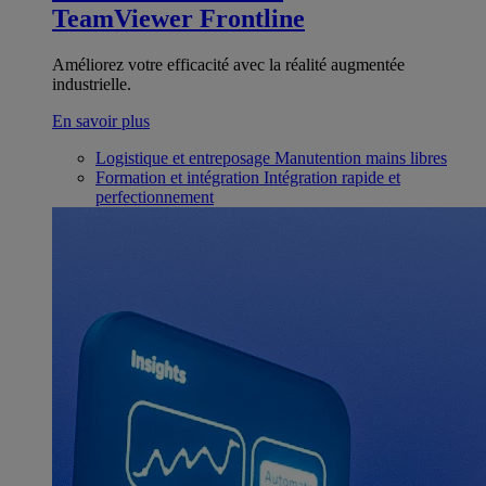
TeamViewer Frontline
Améliorez votre efficacité avec la réalité augmentée
industrielle.
En savoir plus
Logistique et entreposage
Manutention mains libres
Formation et intégration
Intégration rapide et
perfectionnement