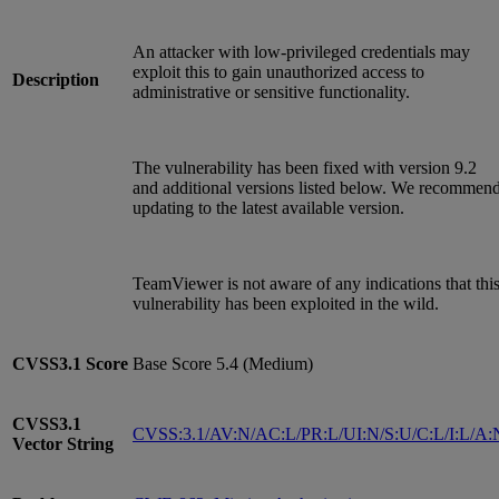
An attacker with low‑privileged credentials may
exploit this to gain unauthorized access to
Description
administrative or sensitive functionality.
The vulnerability has been fixed with version 9.2
and additional versions listed below. We recommen
updating to the latest available version.
TeamViewer is not aware of any indications that thi
vulnerability has been exploited in the wild.
CVSS3.1
Score
Base Score 5.4 (Medium)
CVSS3.1
CVSS:3.1/AV:N/AC:L/PR:L/UI:N/S:U/C:L/I:L/A:
Vector String