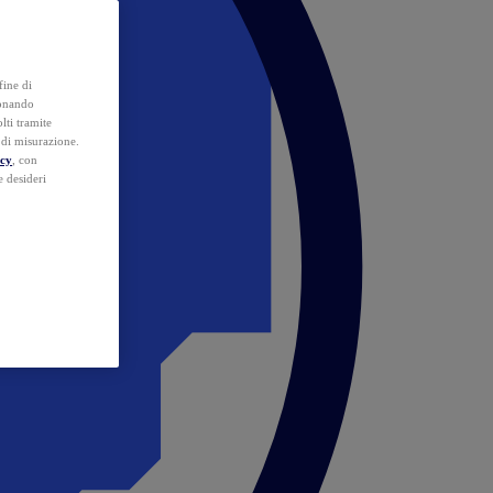
fine di
ionando
lti tramite
e di misurazione.
icy
, con
e desideri