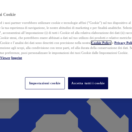
ai Cookie
i suoi partner vorrebbero utilizzare cookie e tecnologie affini (“Cookie”) sul tuo dispositivo al 
 la tua esperienza di navigazione, le nostre abitudini di marketing e per finalità analitiche. Selez
”
, acconsentirai all’impostazione (i) di tutti i Cookie ed alla relativa elaborazione dei dati (ii) racco
 Cookie stessi, che potrebbero essere abbinati a dati sul tuo utilizzo dei prodotti e relative metrich
 Cookie e l’analisi dei dati sono descritti con precisione nella nostra
Cookie Policy
e
Privacy Pol
tenzione agli scopi, alla condivisione con terze parti, ed alla durata della conservazione dei dati. S
 tue preferenze, puoi personalizzare le impostazioni dei tuoi Cookie dalle Impostazioni Cookie.
mViewer
Imprint
Impostazioni cookie
Accetta tutti i cookie