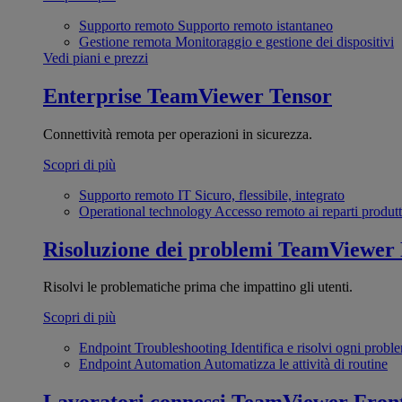
Supporto remoto
Supporto remoto istantaneo
Gestione remota
Monitoraggio e gestione dei dispositivi
Vedi piani e prezzi
Enterprise
TeamViewer Tensor
Connettività remota per operazioni in sicurezza.
Scopri di più
Supporto remoto IT
Sicuro, flessibile, integrato
Operational technology
Accesso remoto ai reparti produtt
Risoluzione dei problemi
TeamViewer
Risolvi le problematiche prima che impattino gli utenti.
Scopri di più
Endpoint Troubleshooting
Identifica e risolvi ogni probl
Endpoint Automation
Automatizza le attività di routine