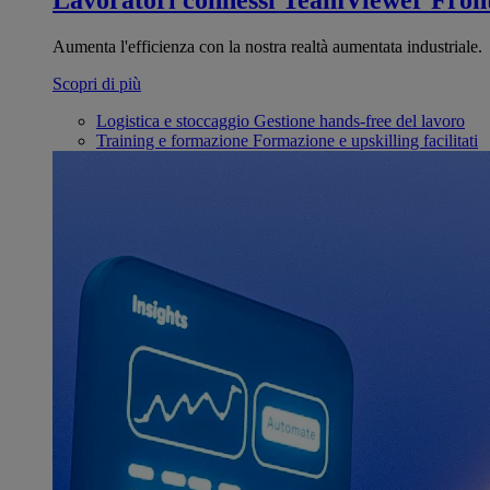
Lavoratori connessi
TeamViewer Front
Aumenta l'efficienza con la nostra realtà aumentata industriale.
Scopri di più
Logistica e stoccaggio
Gestione hands-free del lavoro
Training e formazione
Formazione e upskilling facilitati