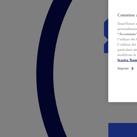
Consenso 
TeamViewer ed 
personalizzare
“Acconsento
l’utilizzo dei
L’utilizzo dei
particolare at
modificare le
Scarica Tea
Imprint