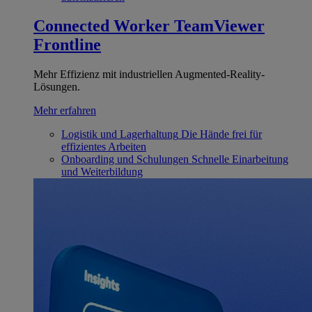
Connected Worker
TeamViewer
Frontline
Mehr Effizienz mit industriellen Augmented-Reality-
Lösungen.
Mehr erfahren
Logistik und Lagerhaltung
Die Hände frei für
effizientes Arbeiten
Onboarding und Schulungen
Schnelle Einarbeitung
und Weiterbildung