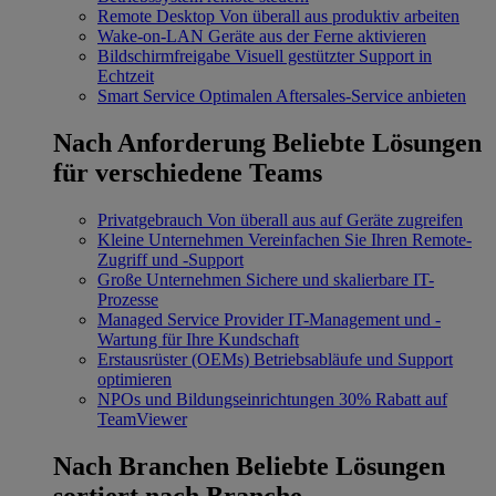
Remote Desktop
Von überall aus produktiv arbeiten
Wake-on-LAN
Geräte aus der Ferne aktivieren
Bildschirmfreigabe
Visuell gestützter Support in
Echtzeit
Smart Service
Optimalen Aftersales-Service anbieten
Nach Anforderung
Beliebte Lösungen
für verschiedene Teams
Privatgebrauch
Von überall aus auf Geräte zugreifen
Kleine Unternehmen
Vereinfachen Sie Ihren Remote-
Zugriff und -Support
Große Unternehmen
Sichere und skalierbare IT-
Prozesse
Managed Service Provider
IT-Management und -
Wartung für Ihre Kundschaft
Erstausrüster (OEMs)
Betriebsabläufe und Support
optimieren
NPOs und Bildungseinrichtungen
30% Rabatt auf
TeamViewer
Nach Branchen
Beliebte Lösungen
sortiert nach Branche