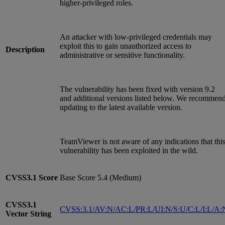
higher‑privileged roles.
An attacker with low‑privileged credentials may
exploit this to gain unauthorized access to
Description
administrative or sensitive functionality.
The vulnerability has been fixed with version 9.2
and additional versions listed below. We recommen
updating to the latest available version.
TeamViewer is not aware of any indications that thi
vulnerability has been exploited in the wild.
CVSS3.1
Score
Base Score 5.4 (Medium)
CVSS3.1
CVSS:3.1/AV:N/AC:L/PR:L/UI:N/S:U/C:L/I:L/A:
Vector String