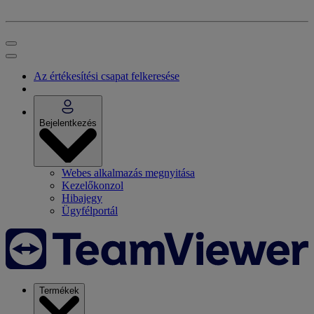
Az értékesítési csapat felkeresése
Bejelentkezés
Webes alkalmazás megnyitása
Kezelőkonzol
Hibajegy
Ügyfélportál
Termékek