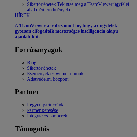
Sikertörténetek
Tekintse meg a TeamViewer ügyfelei
által elért eredményeket.
HÍREK
A TeamViewer arról számolt be, hogy az ügyfelek
gyorsan elfogadták mesterséges intelligencia alapú
ajánlatukat.
Forrásanyagok
Blog
Sikertörténetek
Események és webináriumok
Adatvédelmi központ
Partner
Legyen partnerünk
Partner keresése
Integrációs partnerek
Támogatás