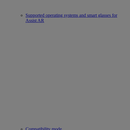
Supported operating systems and smart glasses for
Assist AR
Compatibility mode