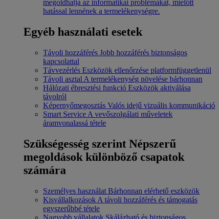
megoldhatja az informatikai problémákat, mielőtt
hatással lennének a termelékenységre.
Egyéb használati esetek
Távoli hozzáférés
Jobb hozzáférés biztonságos
kapcsolattal
Távvezérlés
Eszközök ellenőrzése platformfüggetlenül
Távoli asztal
A termelékenység növelése bárhonnan
Hálózati ébresztési funkció
Eszközök aktiválása
távolról
Képernyőmegosztás
Valós idejű vizuális kommunikáció
Smart Service
A vevőszolgálati műveletek
áramvonalassá tétele
Szükségesség szerint
Népszerű
megoldások különböző csapatok
számára
Személyes használat
Bárhonnan elérhető eszközök
Kisvállalkozások
A távoli hozzáférés és támogatás
egyszerűbbé tétele
Nagyobb vállalatok
Skálázható és biztonságos