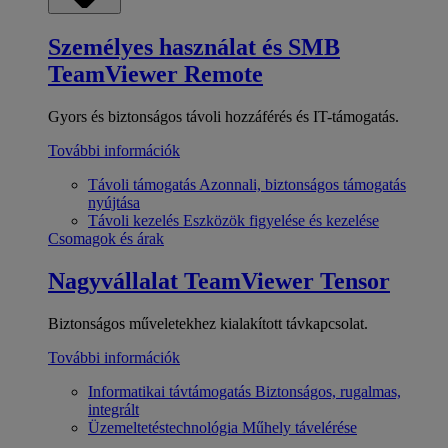
Személyes használat és SMB
TeamViewer Remote
Gyors és biztonságos távoli hozzáférés és IT-támogatás.
További információk
Távoli támogatás
Azonnali, biztonságos támogatás
nyújtása
Távoli kezelés
Eszközök figyelése és kezelése
Csomagok és árak
Nagyvállalat
TeamViewer Tensor
Biztonságos műveletekhez kialakított távkapcsolat.
További információk
Informatikai távtámogatás
Biztonságos, rugalmas,
integrált
Üzemeltetéstechnológia
Műhely távelérése