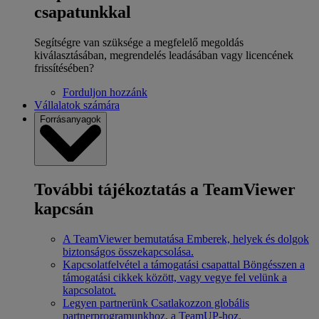
csapatunkkal
Segítségre van szüksége a megfelelő megoldás
kiválasztásában, megrendelés leadásában vagy licencének
frissítésében?
Forduljon hozzánk
Vállalatok számára
Forrásanyagok
További tájékoztatás a TeamViewer
kapcsán
A TeamViewer bemutatása
Emberek, helyek és dolgok
biztonságos összekapcsolása.
Kapcsolatfelvétel a támogatási csapattal
Böngésszen a
támogatási cikkek között, vagy vegye fel velünk a
kapcsolatot.
Legyen partnerünk
Csatlakozzon globális
partnerprogramunkhoz, a TeamUP-hoz.