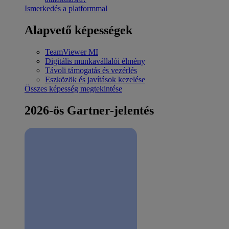
Ismerkedés a platformmal
Alapvető képességek
TeamViewer MI
Digitális munkavállalói élmény
Távoli támogatás és vezérlés
Eszközök és javítások kezelése
Összes képesség megtekintése
2026-ös Gartner-jelentés