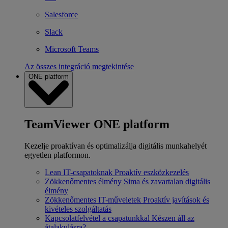
Salesforce
Slack
Microsoft Teams
Az összes integráció megtekintése
ONE platform
TeamViewer ONE platform
Kezelje proaktívan és optimalizálja digitális munkahelyét
egyetlen platformon.
Lean IT-csapatoknak
Proaktív eszközkezelés
Zökkenőmentes élmény
Sima és zavartalan digitális
élmény
Zökkenőmentes IT-műveletek
Proaktív javítások és
kivételes szolgáltatás
Kapcsolatfelvétel a csapatunkkal
Készen áll az
átalakulásra?