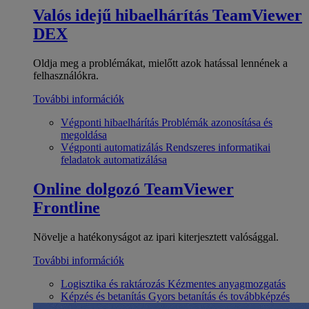
Valós idejű hibaelhárítás
TeamViewer
DEX
Oldja meg a problémákat, mielőtt azok hatással lennének a
felhasználókra.
További információk
Végponti hibaelhárítás
Problémák azonosítása és
megoldása
Végponti automatizálás
Rendszeres informatikai
feladatok automatizálása
Online dolgozó
TeamViewer
Frontline
Növelje a hatékonyságot az ipari kiterjesztett valósággal.
További információk
Logisztika és raktározás
Kézmentes anyagmozgatás
Képzés és betanítás
Gyors betanítás és továbbképzés