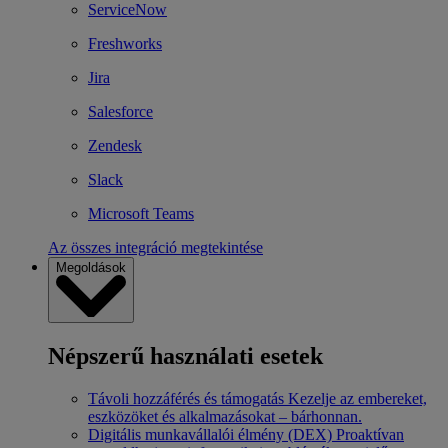
ServiceNow
Freshworks
Jira
Salesforce
Zendesk
Slack
Microsoft Teams
Az összes integráció megtekintése
Megoldások
Népszerű használati esetek
Távoli hozzáférés és támogatás
Kezelje az embereket,
eszközöket és alkalmazásokat – bárhonnan.
Digitális munkavállalói élmény (DEX)
Proaktívan