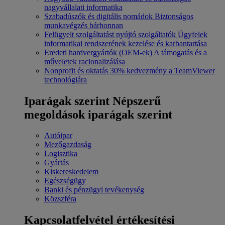
nagyvállalati informatika
Szabadúszók és digitális nomádok
Biztonságos
munkavégzés bárhonnan
Felügyelt szolgáltatást nyújtó szolgáltatók
Ügyfelek
informatikai rendszerének kezelése és karbantartása
Eredeti hardvergyártók (OEM-ek)
A támogatás és a
műveletek racionalizálása
Nonprofit és oktatás
30% kedvezmény a TeamViewer
technológiára
Iparágak szerint
Népszerű
megoldások iparágak szerint
Autóipar
Mezőgazdaság
Logisztika
Gyártás
Kiskereskedelem
Egészségügy
Banki és pénzügyi tevékenység
Közszféra
Kapcsolatfelvétel értékesítési