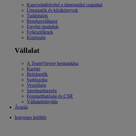
Kapcsolatfelvétel a támogatási csapattal
Útmutatók és kézikönyvek
Tudásbázis
Rendszerállapot
Egyéni modulok
Fejlesztőknek
Közösség
Vállalat
A TeamViewer bemutatása
Karrier
Befektetők
Sajtószoba
Vezetőség
Sportpartnerség
Fenntarthatóság és CSR
Vállalatirányítás
Árazás
Ingyenes letöltés