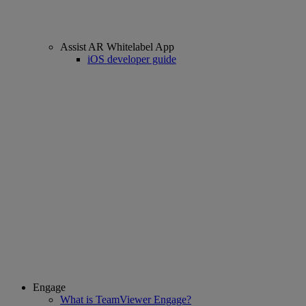
Assist AR Whitelabel App
iOS developer guide
Engage
What is TeamViewer Engage?