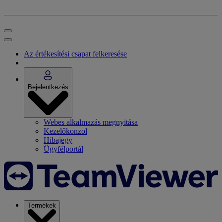
Az értékesítési csapat felkeresése
Bejelentkezés
Webes alkalmazás megnyitása
Kezelőkonzol
Hibajegy
Ügyfélportál
Termékek