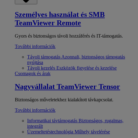
Személyes használat és SMB
TeamViewer Remote
Gyors és biztonságos távoli hozzáférés és IT-támogatás.
További információk
Távoli támogatás
Azonnali, biztonságos támogatás
nyújtása
Távoli kezelés
Eszközök figyelése és kezelése
Csomagok és árak
Nagyvállalat
TeamViewer Tensor
Biztonságos műveletekhez kialakított távkapcsolat.
További információk
Informatikai távtámogatás
Biztonságos, rugalmas,
integrált
Üzemeltetéstechnológia
Műhely távelérése