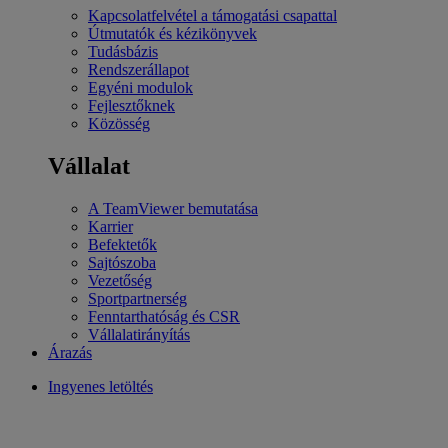
Kapcsolatfelvétel a támogatási csapattal
Útmutatók és kézikönyvek
Tudásbázis
Rendszerállapot
Egyéni modulok
Fejlesztőknek
Közösség
Vállalat
A TeamViewer bemutatása
Karrier
Befektetők
Sajtószoba
Vezetőség
Sportpartnerség
Fenntarthatóság és CSR
Vállalatirányítás
Árazás
Ingyenes letöltés