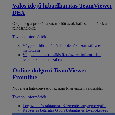
Valós idejű hibaelhárítás
TeamViewer
DEX
Oldja meg a problémákat, mielőtt azok hatással lennének a
felhasználókra.
További információk
Végponti hibaelhárítás
Problémák azonosítása és
megoldása
Végponti automatizálás
Rendszeres informatikai
feladatok automatizálása
Online dolgozó
TeamViewer
Frontline
Növelje a hatékonyságot az ipari kiterjesztett valósággal.
További információk
Logisztika és raktározás
Kézmentes anyagmozgatás
Képzés és betanítás
Gyors betanítás és továbbképzés