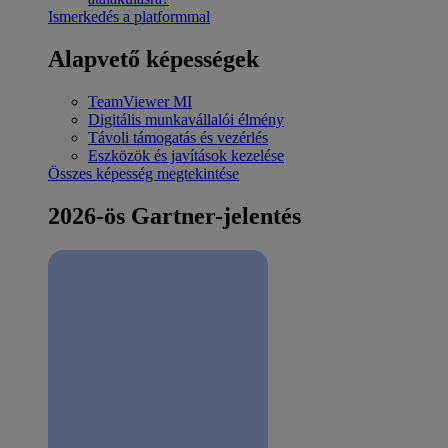
Ismerkedés a platformmal
Alapvető képességek
TeamViewer MI
Digitális munkavállalói élmény
Távoli támogatás és vezérlés
Eszközök és javítások kezelése
Összes képesség megtekintése
2026-ös Gartner-jelentés