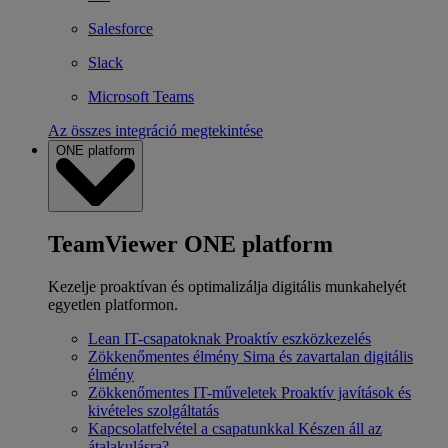
Salesforce
Slack
Microsoft Teams
Az összes integráció megtekintése
ONE platform
TeamViewer ONE platform
Kezelje proaktívan és optimalizálja digitális munkahelyét
egyetlen platformon.
Lean IT-csapatoknak
Proaktív eszközkezelés
Zökkenőmentes élmény
Sima és zavartalan digitális
élmény
Zökkenőmentes IT-műveletek
Proaktív javítások és
kivételes szolgáltatás
Kapcsolatfelvétel a csapatunkkal
Készen áll az
átalakulásra?