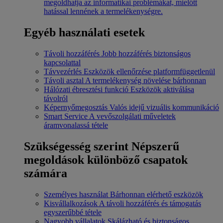
megoldhatja az informatikai problémákat, mielőtt
hatással lennének a termelékenységre.
Egyéb használati esetek
Távoli hozzáférés
Jobb hozzáférés biztonságos
kapcsolattal
Távvezérlés
Eszközök ellenőrzése platformfüggetlenül
Távoli asztal
A termelékenység növelése bárhonnan
Hálózati ébresztési funkció
Eszközök aktiválása
távolról
Képernyőmegosztás
Valós idejű vizuális kommunikáció
Smart Service
A vevőszolgálati műveletek
áramvonalassá tétele
Szükségesség szerint
Népszerű
megoldások különböző csapatok
számára
Személyes használat
Bárhonnan elérhető eszközök
Kisvállalkozások
A távoli hozzáférés és támogatás
egyszerűbbé tétele
Nagyobb vállalatok
Skálázható és biztonságos