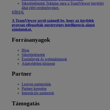
Sikertörténetek
Tekintse meg a TeamViewer ügyfelei
által elért eredményeket.
HÍREK
A TeamViewer arról számolt be, hogy az ügyfelek
gyorsan elfogadták mesterséges intelligencia alapú
ajánlatukat.
Forrásanyagok
Blog
Sikertörténetek
Események és webináriumok
Adatvédelmi központ
Partner
Legyen partnerünk
Partner keresése
Integrációs partnerek
Támogatás