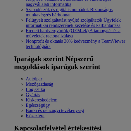
nagyvállalati informatika
Szabadúszók és digitális nomádok
Biztonságos
munkavégzés bárhonnan
Felügyelt szolgáltatást nyújtó szolgáltatók
Ügyfelek
informatikai rendszerének kezelése és karbantartása
Eredeti hardvergyártók (OEM-ek)
A támogatás és a
műveletek racionalizálása
Nonprofit és oktatás
30% kedvezmény a TeamViewer
technológiára
Iparágak szerint
Népszerű
megoldások iparágak szerint
Autóipar
Mezőgazdaság
Logisztika
Gyártás
Kiskereskedelem
Egészségügy
Banki és pénzügyi tevékenység
Közszféra
Kapcsolatfelvétel értékesítési