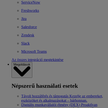
ServiceNow
Freshworks
Jira
Salesforce
Zendesk
Slack
Microsoft Teams
Az összes integráció megtekintése
Megoldások
Népszerű használati esetek
Távoli hozzáférés és támogatás
Kezelje az embereket,
eszközöket és alkalmazásokat – bárhonnan.
Digitális munkavállalói élmény (DEX)
Proaktívan