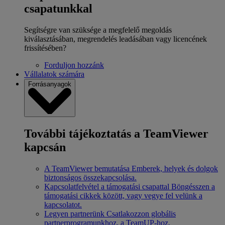
csapatunkkal
Segítségre van szüksége a megfelelő megoldás
kiválasztásában, megrendelés leadásában vagy licencének
frissítésében?
Forduljon hozzánk
Vállalatok számára
Forrásanyagok
További tájékoztatás a TeamViewer
kapcsán
A TeamViewer bemutatása
Emberek, helyek és dolgok
biztonságos összekapcsolása.
Kapcsolatfelvétel a támogatási csapattal
Böngésszen a
támogatási cikkek között, vagy vegye fel velünk a
kapcsolatot.
Legyen partnerünk
Csatlakozzon globális
partnerprogramunkhoz, a TeamUP-hoz.