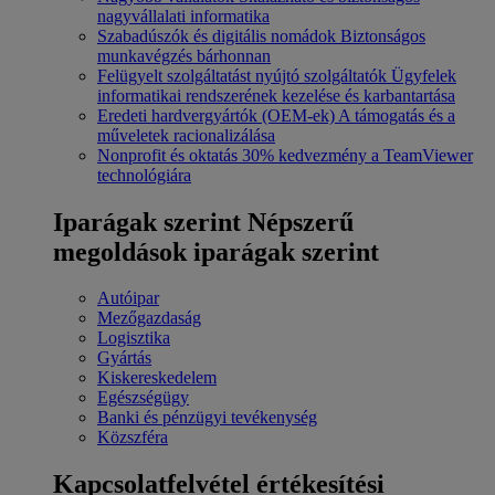
nagyvállalati informatika
Szabadúszók és digitális nomádok
Biztonságos
munkavégzés bárhonnan
Felügyelt szolgáltatást nyújtó szolgáltatók
Ügyfelek
informatikai rendszerének kezelése és karbantartása
Eredeti hardvergyártók (OEM-ek)
A támogatás és a
műveletek racionalizálása
Nonprofit és oktatás
30% kedvezmény a TeamViewer
technológiára
Iparágak szerint
Népszerű
megoldások iparágak szerint
Autóipar
Mezőgazdaság
Logisztika
Gyártás
Kiskereskedelem
Egészségügy
Banki és pénzügyi tevékenység
Közszféra
Kapcsolatfelvétel értékesítési