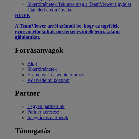
Sikertörténetek
Tekintse meg a TeamViewer ügyfelei
által elért eredményeket.
HÍREK
A TeamViewer arról számolt be, hogy az ügyfelek
gyorsan elfogadták mesterséges intelligencia alapú
ajánlatukat.
Forrásanyagok
Blog
Sikertörténetek
Események és webináriumok
Adatvédelmi központ
Partner
Legyen partnerünk
Partner keresése
Integrációs partnerek
Támogatás