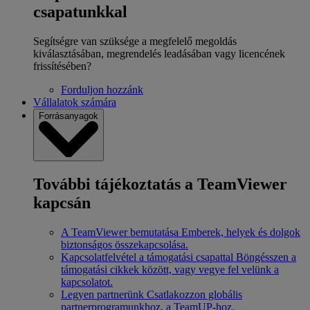
csapatunkkal
Segítségre van szüksége a megfelelő megoldás
kiválasztásában, megrendelés leadásában vagy licencének
frissítésében?
Forduljon hozzánk
Vállalatok számára
Forrásanyagok
További tájékoztatás a TeamViewer
kapcsán
A TeamViewer bemutatása
Emberek, helyek és dolgok
biztonságos összekapcsolása.
Kapcsolatfelvétel a támogatási csapattal
Böngésszen a
támogatási cikkek között, vagy vegye fel velünk a
kapcsolatot.
Legyen partnerünk
Csatlakozzon globális
partnerprogramunkhoz, a TeamUP-hoz.