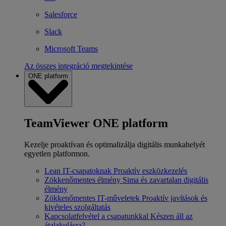
Salesforce
Slack
Microsoft Teams
Az összes integráció megtekintése
ONE platform
TeamViewer ONE platform
Kezelje proaktívan és optimalizálja digitális munkahelyét
egyetlen platformon.
Lean IT-csapatoknak
Proaktív eszközkezelés
Zökkenőmentes élmény
Sima és zavartalan digitális
élmény
Zökkenőmentes IT-műveletek
Proaktív javítások és
kivételes szolgáltatás
Kapcsolatfelvétel a csapatunkkal
Készen áll az
átalakulásra?