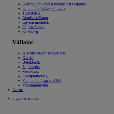
Kapcsolatfelvétel a támogatási csapattal
Útmutatók és kézikönyvek
Tudásbázis
Rendszerállapot
Egyéni modulok
Fejlesztőknek
Közösség
Vállalat
A TeamViewer bemutatása
Karrier
Befektetők
Sajtószoba
Vezetőség
Sportpartnerség
Fenntarthatóság és CSR
Vállalatirányítás
Árazás
Ingyenes letöltés