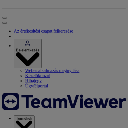
Az értékesítési csapat felkeresése
Bejelentkezés
Webes alkalmazás megnyitása
Kezelőkonzol
Hibajegy
Ügyfélportál
Termékek