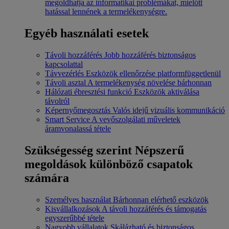
megoldhatja az informatikai problémákat, mielőtt
hatással lennének a termelékenységre.
Egyéb használati esetek
Távoli hozzáférés
Jobb hozzáférés biztonságos
kapcsolattal
Távvezérlés
Eszközök ellenőrzése platformfüggetlenül
Távoli asztal
A termelékenység növelése bárhonnan
Hálózati ébresztési funkció
Eszközök aktiválása
távolról
Képernyőmegosztás
Valós idejű vizuális kommunikáció
Smart Service
A vevőszolgálati műveletek
áramvonalassá tétele
Szükségesség szerint
Népszerű
megoldások különböző csapatok
számára
Személyes használat
Bárhonnan elérhető eszközök
Kisvállalkozások
A távoli hozzáférés és támogatás
egyszerűbbé tétele
Nagyobb vállalatok
Skálázható és biztonságos