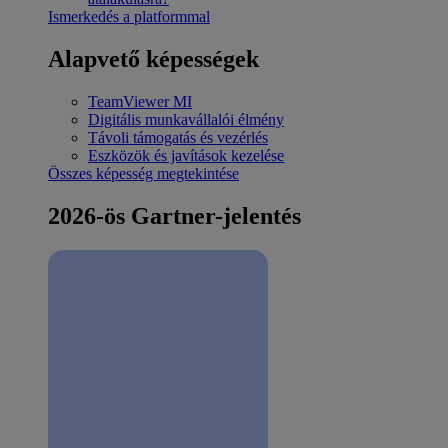
Ismerkedés a platformmal
Alapvető képességek
TeamViewer MI
Digitális munkavállalói élmény
Távoli támogatás és vezérlés
Eszközök és javítások kezelése
Összes képesség megtekintése
2026-ös Gartner-jelentés