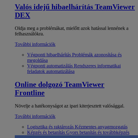
Valós idejű hibaelhárítás
TeamViewer
DEX
Oldja meg a problémákat, mielőtt azok hatással lennének a
felhasználókra.
További információk
Végponti hibaelhárítás
Problémák azonosítása és
megoldása
Végponti automatizálás
Rendszeres informatikai
feladatok automatizálása
Online dolgozó
TeamViewer
Frontline
Növelje a hatékonyságot az ipari kiterjesztett valósággal.
További információk
Logisztika és raktározás
Kézmentes anyagmozgatás
Képzés és betanítás
Gyors betanítás és továbbképzés