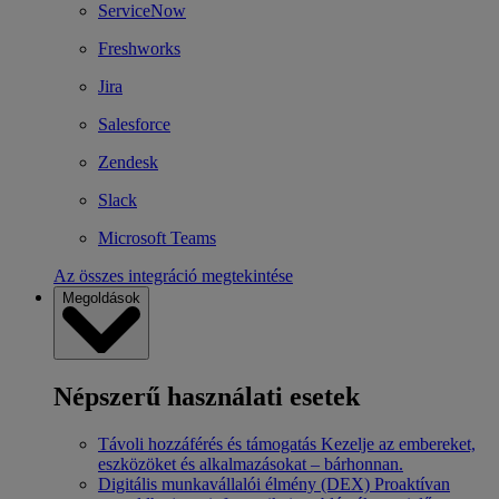
ServiceNow
Freshworks
Jira
Salesforce
Zendesk
Slack
Microsoft Teams
Az összes integráció megtekintése
Megoldások
Népszerű használati esetek
Távoli hozzáférés és támogatás
Kezelje az embereket,
eszközöket és alkalmazásokat – bárhonnan.
Digitális munkavállalói élmény (DEX)
Proaktívan