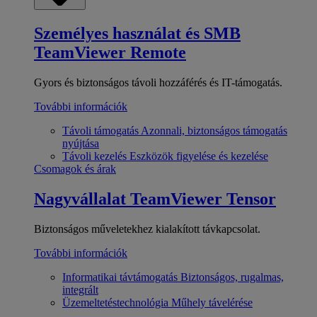
Személyes használat és SMB
TeamViewer Remote
Gyors és biztonságos távoli hozzáférés és IT-támogatás.
További információk
Távoli támogatás
Azonnali, biztonságos támogatás
nyújtása
Távoli kezelés
Eszközök figyelése és kezelése
Csomagok és árak
Nagyvállalat
TeamViewer Tensor
Biztonságos műveletekhez kialakított távkapcsolat.
További információk
Informatikai távtámogatás
Biztonságos, rugalmas,
integrált
Üzemeltetéstechnológia
Műhely távelérése