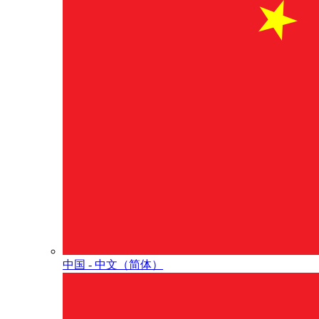
中国 - 中⽂（简体）