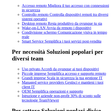
Accesso remoto
Migliora il tuo accesso con connessioni
in sicurezza
Controllo remoto
Controlla dispositivi remoti tra diversi
sistemi operativi
Desktop remoto
Resta produttivo da ovunque tu sia
Wake-on-LAN
Avvia da remoto i dispositivi
Condivisione schermo
Comunicazione visiva in tempo
reale
Smart Service
Semplifica i tuoi servizi post-vendita
Per necessità
Soluzioni popolari per
diversi team
Uso privato
Accedi da ovunque ai tuoi dispositivi
Piccole imprese
Semplifica accesso e supporto remoto
Grandi imprese
Scala in sicurezza la tua gestione IT
Managed service providers
Gestisci e mantieni i tuoi
client IT
OEM
Semplifica operazioni e supporto
Istruzione e aziende non-profit
30% di sconto sulle
tecnologie TeamViewer
Per settore
Soluzioni poplari divise