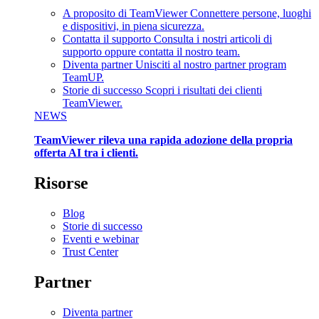
A proposito di TeamViewer
Connettere persone, luoghi
e dispositivi, in piena sicurezza.
Contatta il supporto
Consulta i nostri articoli di
supporto oppure contatta il nostro team.
Diventa partner
Unisciti al nostro partner program
TeamUP.
Storie di successo
Scopri i risultati dei clienti
TeamViewer.
NEWS
TeamViewer rileva una rapida adozione della propria
offerta AI tra i clienti.
Risorse
Blog
Storie di successo
Eventi e webinar
Trust Center
Partner
Diventa partner