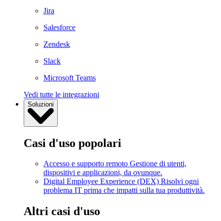
Jira
Salesforce
Zendesk
Slack
Microsoft Teams
Vedi tutte le integrazioni
Soluzioni
Casi d'uso popolari
Accesso e supporto remoto
Gestione di utenti,
dispositivi e applicazioni, da ovunque.
Digital Employee Experience (DEX)
Risolvi ogni
problema IT prima che impatti sulla tua produttività.
Altri casi d'uso