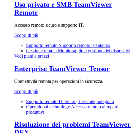
Uso privato e SMB
TeamViewer
Remote
Accesso remoto sicuro e supporto IT.
Scopri di più
Supporto remoto
Supporto remoto istantaneo
Gestione remota
Monitoraggio e gestione dei dispositivi
Vedi piani e prezzi
Enterprise
TeamViewer Tensor
Connettività remota per operazioni in sicurezza.
Scopri di più
Supporto remoto IT
Sicuro, flessibile, integrato
Operational technology
Accesso remoto ai reparti
produttivi
Risoluzione dei problemi
TeamViewer
DEX