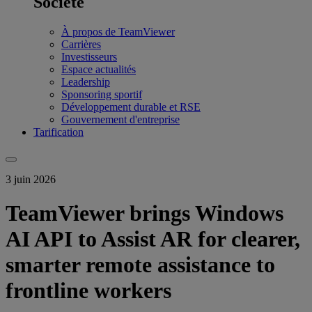
Société
À propos de TeamViewer
Carrières
Investisseurs
Espace actualités
Leadership
Sponsoring sportif
Développement durable et RSE
Gouvernement d'entreprise
Tarification
3 juin 2026
TeamViewer brings Windows
AI API to Assist AR for clearer,
smarter remote assistance to
frontline workers